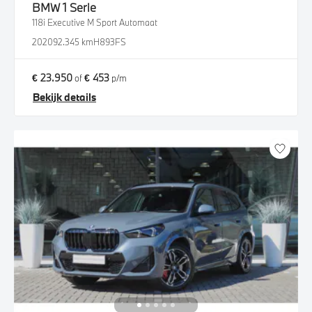
BMW
1 Serie
118i Executive M Sport Automaat
2020
92.345 km
H893FS
€ 23.950
€ 453
of
p/m
Bekijk details