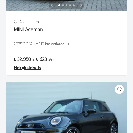
Doetinchem
MINI
Aceman
E
2025
13.362 km
310 km actieradius
€ 32.950
€ 623
of
p/m
Bekijk details