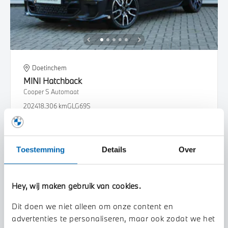
Doetinchem
MINI
Hatchback
Cooper S Automaat
2024
18.306 km
GLG69S
€ 36.950
€ 699
of
p/m
Bekijk details
Toestemming
Details
Over
Hey, wij maken gebruik van cookies.
Dit doen we niet alleen om onze content en
advertenties te personaliseren, maar ook zodat we het