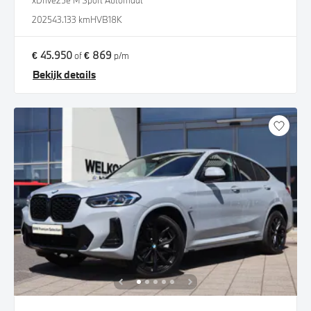
xDrive25e M Sport Automaat
2025
43.133 km
HVB18K
€ 45.950
€ 869
of
p/m
Bekijk details