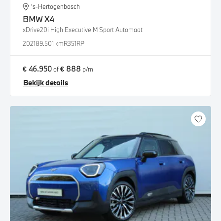
's-Hertogenbosch
BMW
X4
xDrive20i High Executive M Sport Automaat
2021
89.501 km
R351RP
€ 46.950
€ 888
of
p/m
Bekijk details