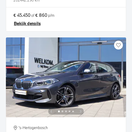
2024
42.290 km
€ 45.450
€ 860
of
p/m
Bekijk details
's-Hertogenbosch