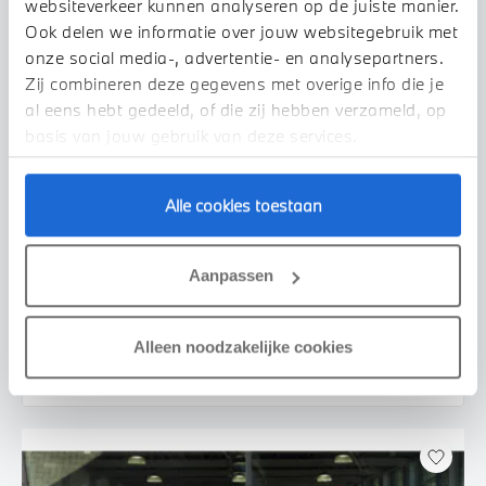
websiteverkeer kunnen analyseren op de juiste manier.
Ook delen we informatie over jouw websitegebruik met
onze social media-, advertentie- en analysepartners.
Zij combineren deze gegevens met overige info die je
al eens hebt gedeeld, of die zij hebben verzameld, op
basis van jouw gebruik van deze services.
Alle cookies toestaan
Uden
BMW
iX2
xDrive30 M Sport
Aanpassen
2026
2.500 km
455 km actieradius
€ 69.950
€ 1.324
Alleen noodzakelijke cookies
of
p/m
Bekijk details