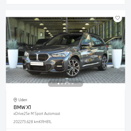
Uden
BMW
X1
xDrive25e M Sport Automaat
2022
73.628 km
KRH81L