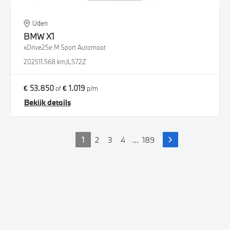
Uden
BMW
X1
xDrive25e M Sport Automaat
2025
11.568 km
JLS72Z
€ 53.850
€ 1.019
of
p/m
Bekijk details
1
2
3
4
...
189