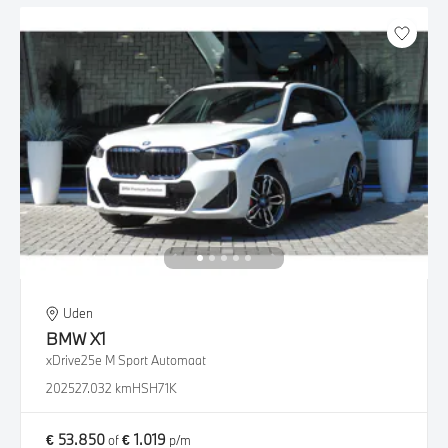
Uden
BMW
X1
xDrive25e M Sport Automaat
2025
27.032 km
HSH71K
€ 53.850
€ 1.019
of
p/m