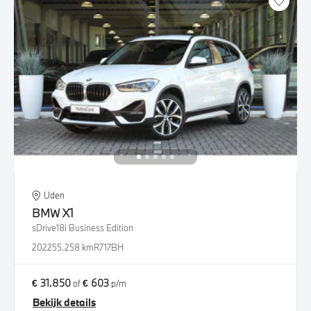
Uden
BMW
X1
sDrive18i Business Edition
2022
55.258 km
R717BH
€ 31.850
€ 603
of
p/m
Bekijk details