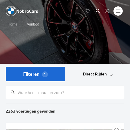
NobraCars
Home
Aanbod
Filteren
Direct Rijden
1
2263
voertuigen
gevonden