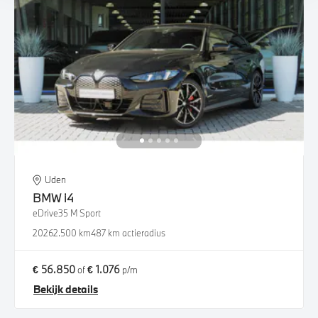
Uden
BMW
i4
eDrive35 M Sport
2026
2.500 km
487 km actieradius
€ 56.850
€ 1.076
of
p/m
Bekijk details