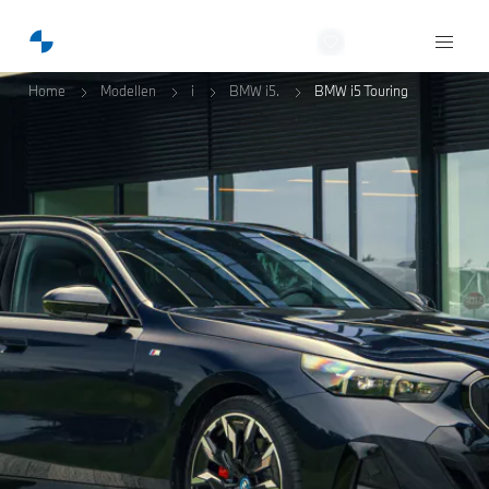
NobraCars
Home
Modellen
i
BMW i5.
BMW i5 Touring