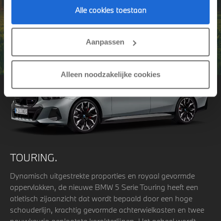
Alle cookies toestaan
Aanpassen
Alleen noodzakelijke cookies
TOURING.
Dynamisch uitgestrekte proporties en royaal gevormde
oppervlakken, de nieuwe BMW 5 Serie Touring heeft een
atletisch zijaanzicht dat wordt bepaald door een hoge
schouderlijn, krachtig gevormde achterwielkasten en twee
nauwkeurig geplaatste karakterlijnen. Het geheel wordt