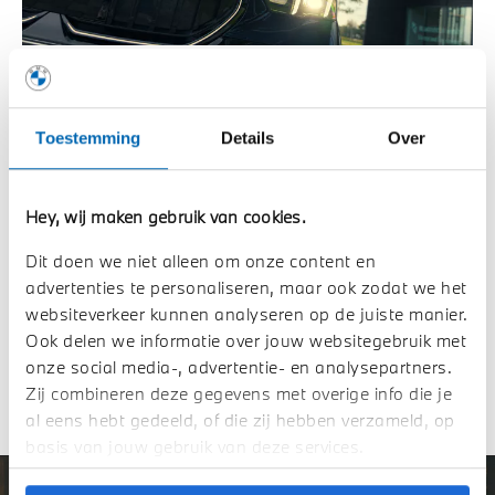
LED Koplampen.
Toestemming
Details
Over
Met de adaptieve LED koplampen worden ook donkere,
onoverzichtelijke wegen optimaal verlicht. De koplampen
zorgen altijd voor een gelijkmatige, krachtige lichtbundel.
Hey, wij maken gebruik van cookies.
Curved Display.
Dit doen we niet alleen om onze content en
Standaard
advertenties te personaliseren, maar ook zodat we het
websiteverkeer kunnen analyseren op de juiste manier.
Ook delen we informatie over jouw websitegebruik met
1.700 Liter Laadruimte.
onze social media-, advertentie- en analysepartners.
Standaard
Zij combineren deze gegevens met overige info die je
al eens hebt gedeeld, of die zij hebben verzameld, op
basis van jouw gebruik van deze services.