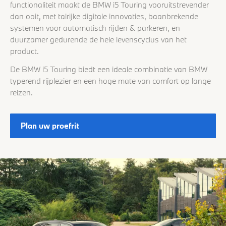
functionaliteit maakt de BMW i5 Touring vooruitstrevender
dan ooit, met talrijke digitale innovaties, baanbrekende
systemen voor automatisch rijden & parkeren, en
duurzamer gedurende de hele levenscyclus van het
product.
De BMW i5 Touring biedt een ideale combinatie van BMW
typerend rijplezier en een hoge mate van comfort op lange
reizen.
Plan uw proefrit