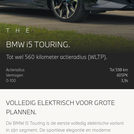
THE
BMW i5 TOURING.
Tot wel 560 kilometer actieradius (WLTP).
Actieradius
Tot
598
km
Vermogen
605
PK
0-100
3,9
s
VOLLEDIG ELEKTRISCH VOOR GROTE
PLANNEN.
De BMW i5 Touring is de eerste volledig elektrische variant
in zijn segment. De sportieve elegantie en moderne