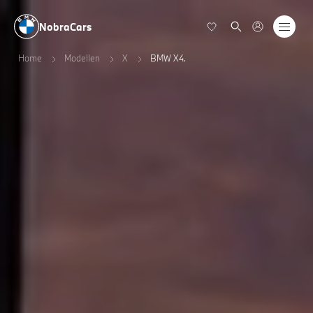
NobraCars
Home
Modellen
X
BMW X4.