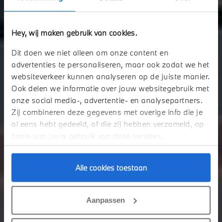
Hey, wij maken gebruik van cookies.
THE X4.
Dit doen we niet alleen om onze content en
advertenties te personaliseren, maar ook zodat we het
Voor welke uitdagingen u ook komt te staan, de nieuwe BMW X4 kijkt er
websiteverkeer kunnen analyseren op de juiste manier.
nu al naar uit.
Ook delen we informatie over jouw websitegebruik met
onze social media-, advertentie- en analysepartners.
Zij combineren deze gegevens met overige info die je
Ik heb interesse
al eens hebt gedeeld, of die zij hebben verzameld, op
basis van jouw gebruik van deze services.
Alle cookies toestaan
Aanpassen