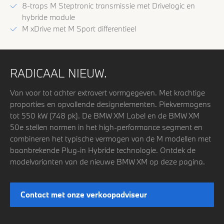
8-traps M Steptronic transmissie met Drivelogic en
hybride module
M xDrive met M Sport differentieel
RADICAAL NIEUW.
Van voor tot achter extravert vormgegeven. Met krachtige
proporties en opvallende designelementen. Piekvermogens
tot 550 kW (748 pk). De BMW XM Label en de BMW XM
50e stellen normen in het high-performance segment en
combineren het typische vermogen van de M modellen met
baanbrekende Plug-in Hybride technologie. Ontdek de
modelvarianten van de nieuwe BMW XM op deze pagina.
Contact met onze verkoopadviseur