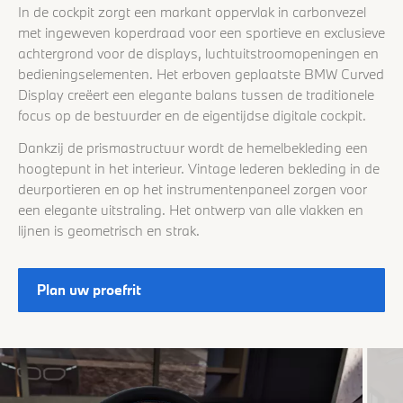
In de cockpit zorgt een markant oppervlak in carbonvezel
met ingeweven koperdraad voor een sportieve en exclusieve
achtergrond voor de displays, luchtuitstroomopeningen en
bedieningselementen. Het erboven geplaatste BMW Curved
Display creëert een elegante balans tussen de traditionele
focus op de bestuurder en de eigentijdse digitale cockpit.
Dankzij de prismastructuur wordt de hemelbekleding een
hoogtepunt in het interieur. Vintage lederen bekleding in de
deurportieren en op het instrumentenpaneel zorgen voor
een elegante uitstraling. Het ontwerp van alle vlakken en
lijnen is geometrisch en strak.
Plan uw proefrit