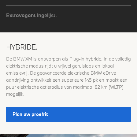
Extravagant ingelijst.
HYBRIDE.
De BMW XM is ontworpen als Plug-in hybride. In de volledig
elektrische modus rijdt u vrijwel geruisloos en lokaal
emissievrij. De geavanceerde elektrische BMW eDrive
aandrijving ontwikkelt een superieure 145 pk en maakt een
puur elektrische actieradius van maximaal 82 km (WLTP)
mogelijk.
Plan uw proefrit