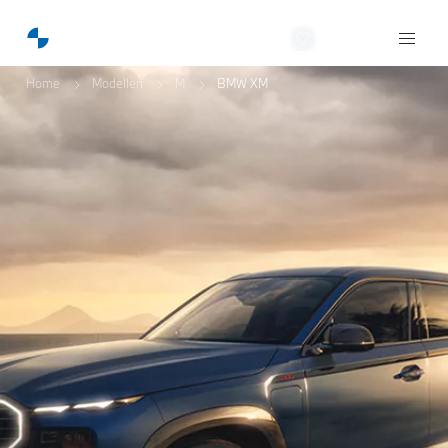
NobraCars
Home
Modellen
M
BMW XM