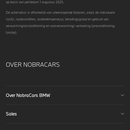
op basis van peildatum 1 augustus 2025.
De actieradius is afhankelijk van uiteenlopende factoren, zoals de individuele
rijstijl, routecondities, buitentemperatuur, beladingsgraad en gebruik van
verwarming/airconditioning en voorverwarming/-verkoeling (preconditioning-
functie).
OVER NOBRACARS
Over NobraCars BMW
Sales