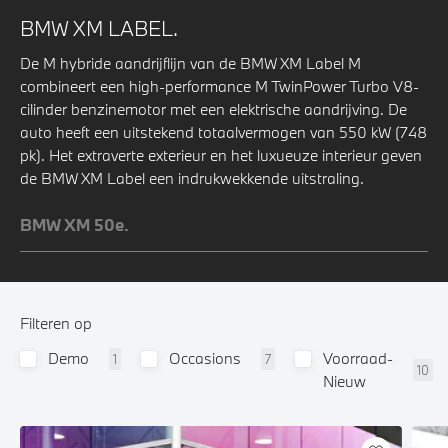
BMW XM LABEL.
De M hybride aandrijflijn van de BMW XM Label M
combineert een high-performance M TwinPower Turbo V8-
cilinder benzinemotor met een elektrische aandrijving. De
auto heeft een uitstekend totaalvermogen van 550 kW (748
pk). Het extraverte exterieur en het luxueuze interieur geven
de BMW XM Label een indrukwekkende uitstraling.
BMW XM 50e.
Filteren op
Demo
Occasions
Voorraad-
1
7
10
Nieuw