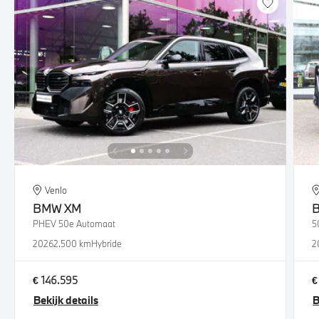
Venlo
BMW
XM
PHEV 50e Automaat
5
2026
2.500 km
Hybride
2
€ 146.595
€
Bekijk details
B