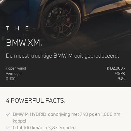
THE
BMW XM.
De meest krachtige BMW M ooit geproduceerd.
Kopen vanaf
€
132.000
,-
Vermogen
748
PK
0-100
3.8
s
4 POWERFUL FACTS.
BMW M HYBRID-aandrijving met 748 pk en 1.000 nm
koppel
0 tot 100 km/u in 3,8 seconden