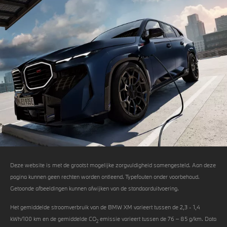
Deze website is met de grootst mogelijke zorgvuldigheid samengesteld. Aan deze
pagina kunnen geen rechten worden ontleend. Typefouten onder voorbehoud.
Getoonde afbeeldingen kunnen afwijken van de standaarduitvoering.
Het gemiddelde stroomverbruik van de BMW XM varieert tussen de 2,3 - 1,4
kWh/100 km en de gemiddelde CO
emissie varieert tussen de 76 – 85 g/km. Data
2