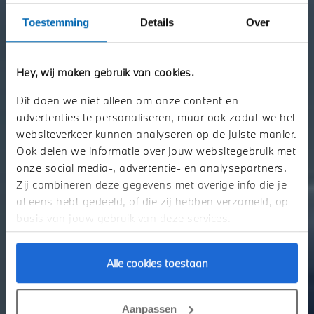
Toestemming
Details
Over
Hey, wij maken gebruik van cookies.
WELKOM BIJ NOBRACARS BMW.
Dit doen we niet alleen om onze content en
De nieuwe BMW i3 Sedan. Vanaf nu te bestellen als First Edition.
advertenties te personaliseren, maar ook zodat we het
websiteverkeer kunnen analyseren op de juiste manier.
Ook delen we informatie over jouw websitegebruik met
Plan uw onderhoud
onze social media-, advertentie- en analysepartners.
Zij combineren deze gegevens met overige info die je
Nieuwe BMW i3 Sedan First Edition
al eens hebt gedeeld, of die zij hebben verzameld, op
basis van jouw gebruik van deze services.
Alle cookies toestaan
Aanpassen