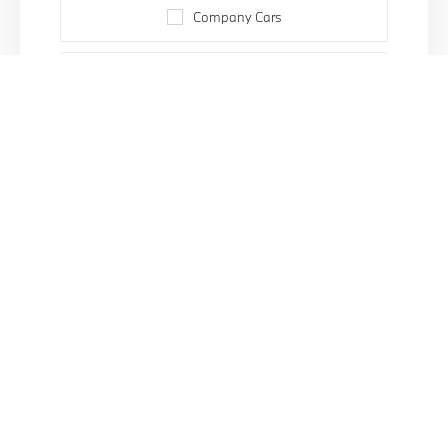
Company Cars
Bouwjaar
Prijs
Km. stand
Bekijk 2244 voertuigen
+ Uitgebreid
zoeken