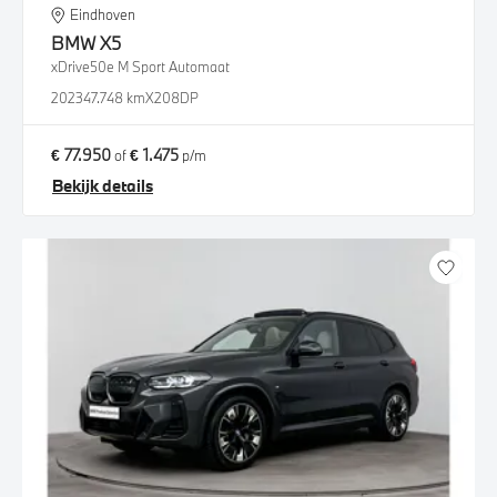
Eindhoven
BMW
X5
xDrive50e M Sport Automaat
2023
47.748 km
X208DP
€ 77.950
€ 1.475
of
p/m
Bekijk details