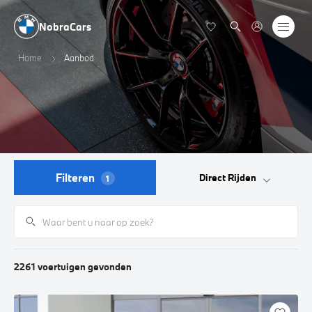
NobraCars
Home
Aanbod
Filteren
Direct Rijden
1
2261
voertuigen
gevonden