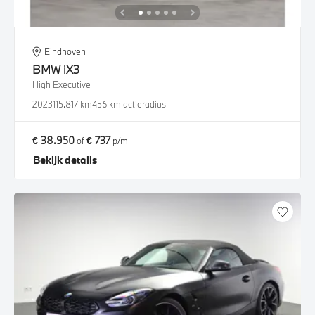
Eindhoven
BMW
iX3
High Executive
2023
115.817 km
456 km actieradius
€ 38.950
€ 737
of
p/m
Bekijk details