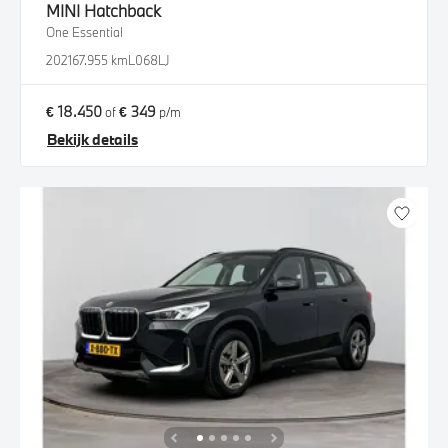
MINI
Hatchback
One Essential
2021
67.955 km
L068LJ
€ 18.450
€ 349
of
p/m
Bekijk details