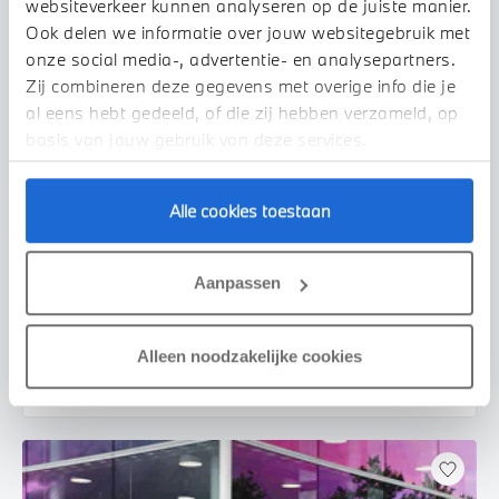
websiteverkeer kunnen analyseren op de juiste manier.
Ook delen we informatie over jouw websitegebruik met
onze social media-, advertentie- en analysepartners.
Zij combineren deze gegevens met overige info die je
al eens hebt gedeeld, of die zij hebben verzameld, op
basis van jouw gebruik van deze services.
Alle cookies toestaan
Venlo
BMW
3 Serie
330i Executive Automaat
Aanpassen
2019
75.171 km
XZ437Z
€ 33.450
€ 633
Alleen noodzakelijke cookies
of
p/m
Bekijk details