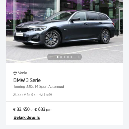
Venlo
BMW
3 Serie
Touring 330e M Sport Automaat
2022
59.658 km
HZT53R
€ 33.450
€ 633
of
p/m
Bekijk details