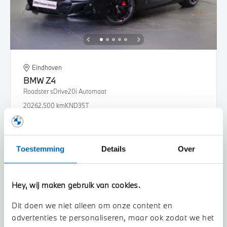
Eindhoven
BMW
Z4
Roadster sDrive20i Automaat
2026
2.500 km
KND35T
€ 88.216
€ 1.669
of
p/m
Bekijk details
Toestemming
Details
Over
Hey, wij maken gebruik van cookies.
Dit doen we niet alleen om onze content en
advertenties te personaliseren, maar ook zodat we het