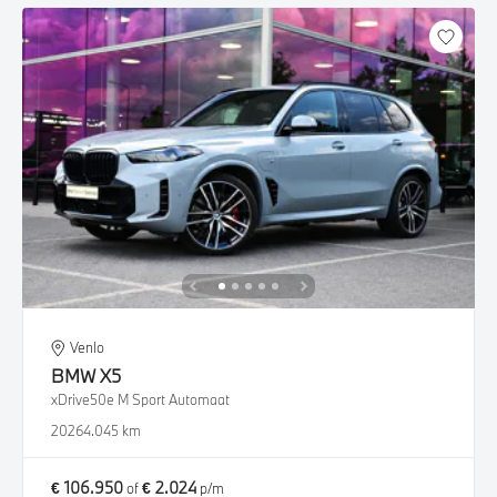
Venlo
BMW
X5
xDrive50e M Sport Automaat
2026
4.045 km
€ 106.950
€ 2.024
of
p/m