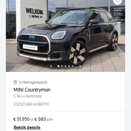
's-Hertogenbosch
MINI
Countryman
S ALL4 Automaat
2025
21.666 km
JBD31J
€ 51.950
€ 983
of
p/m
Bekijk details