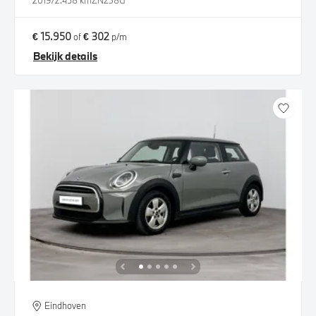
2019
72.458 km
ZN238G
€ 15.950
€ 302
of
p/m
Bekijk details
Eindhoven