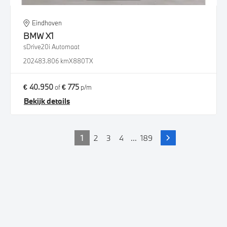
Eindhoven
BMW
X1
sDrive20i Automaat
2024
83.806 km
X880TX
€ 40.950
€ 775
of
p/m
Bekijk details
1
2
3
4
...
189