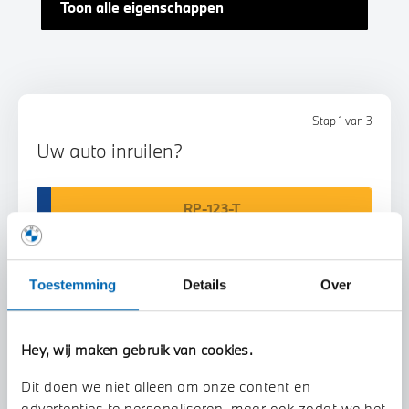
Toon alle eigenschappen
Stap 1 van 3
Uw auto inruilen?
Toestemming
Details
Over
Voorstel aanvragen
Hey, wij maken gebruik van cookies.
Dit doen we niet alleen om onze content en
U vertelt meer over uw auto
advertenties te personaliseren, maar ook zodat we het