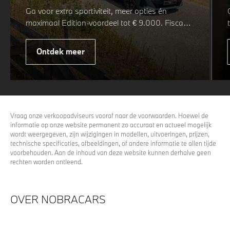
Ga voor extra sportiviteit, meer opties én
maximaal Edition-voordeel tot € 9.000. Fiscaal
leverbaar vanaf € 75.347. Met de BMW 5 Serie
& i5 M Sport Pro Edition kiest u voor een rijk
Ontdek meer
uitgeruste uitvoering waarin juist de details het
verschil maken. De details die ervoor zorgen dat
u nog één keer omkijkt voordat u verder loopt.
Vraag onze verkoopadviseurs vooraf naar de voorwaarden. Hoewel de
informatie op onze website permanent zo accuraat en actueel mogelijk
wordt weergegeven, zijn wijzigingen in modellen, uitvoeringen, prijzen,
technische specificaties, afbeeldingen, of andere informatie te allen tijde
voorbehouden. Aan de inhoud van deze website kunnen derhalve geen
rechten worden ontleend.
OVER NOBRACARS