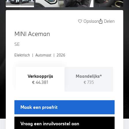
Opslaan
Delen
MINI Aceman
SE
Elektrisch
|
Automaat
|
2026
Verkoopprijs
Maandelijks*
€ 44.381
€ 735
Maak een proefrit
Vraag een inruilvoorstel aan