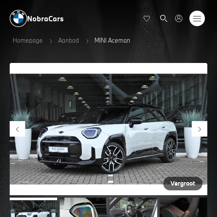
NobraCars
Homepage
Aanbod
MINI Aceman
Vergroot