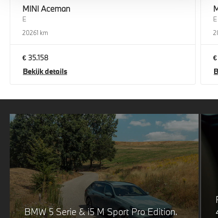
MINI
Aceman
M
E
E
2026
1 km
2
€ 35.158
€
Bekijk details
B
BMW 5 Serie & i5 M Sport Pro Edition.