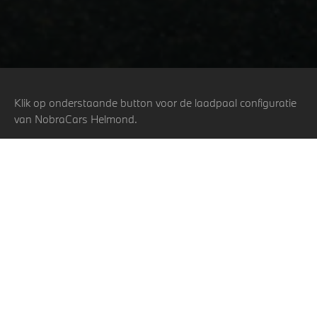
Klik op onderstaande button voor de laadpaal configuratie
van NobraCars Helmond.
Configureer