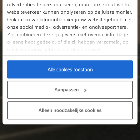
advertenties te personaliseren, maar ook zodat we het
websiteverkeer kunnen analyseren op de juiste manier.
LAADPAAL CONFIGURATIE.
Ook delen we informatie over jouw websitegebruik met
onze social media-, advertentie- en analysepartners.
Zij combineren deze gegevens met overige info die je
al eens hebt gedeeld, of die zij hebben verzameld, op
basis van jouw gebruik van deze services.
Alle cookies toestaan
Aanpassen
Alleen noodzakelijke cookies