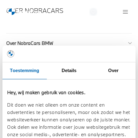
OVER NOBRACARS
NobraCars
Home
Import pages
default
Over NobraCars BMW
Sales
Toestemming
Details
Over
Aftersales
Hey, wij maken gebruik van cookies.
Duurzaamheid
Dit doen we niet alleen om onze content en
advertenties te personaliseren, maar ook zodat we het
websiteverkeer kunnen analyseren op de juiste manier.
Algemene Voorwaarden BOVAG
Ook delen we informatie over jouw websitegebruik met
Privacybeleid
onze social media-, advertentie- en analysepartners.