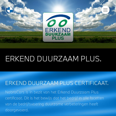
NobraCars
Home
Erkend Duurzaam Plus
ERKEND DUURZAAM PLUS.
ERKEND DUURZAAM PLUS CERTIFICAAT.
NobraCars is in bezit van het Erkend Duurzaam Plus
certificaat. Dit is het bewijs dat het bedrijf in alle facetten
van de bedrijfsvoering duurzame verbeteringen heeft
doorgevoerd.