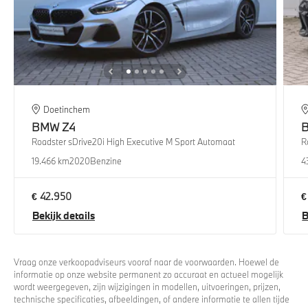
Doetinchem
BMW
Z4
Roadster sDrive20i High Executive M Sport Automaat
R
19.466 km
2020
Benzine
4
€ 42.950
€
Bekijk details
B
Vraag onze verkoopadviseurs vooraf naar de voorwaarden. Hoewel de
informatie op onze website permanent zo accuraat en actueel mogelijk
wordt weergegeven, zijn wijzigingen in modellen, uitvoeringen, prijzen,
technische specificaties, afbeeldingen, of andere informatie te allen tijde