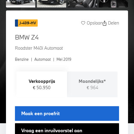
Opslaan
Delen
J-409-HV
BMW Z4
Roadster M40i Automaat
Benzine
|
Automaat
|
Mei 2019
Verkoopprijs
Maandelijks*
€ 50.950
€ 964
Maak een proefrit
Vraag een inruilvoorstel aan