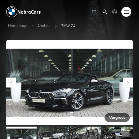
NobraCars
Homepage
Aanbod
BMW Z4
Vergroot