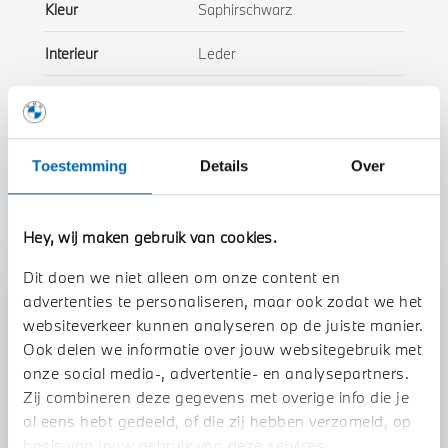
Kleur
Saphirschwarz
Interieur
Leder
Btw/Marge
Marge
Toestemming
Details
Over
Toon alle eigenschappen
Hey, wij maken gebruik van cookies.
Dit doen we niet alleen om onze content en
Stap 1 van 3
advertenties te personaliseren, maar ook zodat we het
websiteverkeer kunnen analyseren op de juiste manier.
Uw auto inruilen?
Ook delen we informatie over jouw websitegebruik met
onze social media-, advertentie- en analysepartners.
Zij combineren deze gegevens met overige info die je
al eens hebt gedeeld, of die zij hebben verzameld, op
basis van jouw gebruik van deze services.