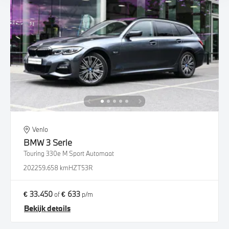
Venlo
BMW
3 Serie
Touring 330e M Sport Automaat
2022
59.658 km
HZT53R
€ 33.450
€ 633
of
p/m
Bekijk details