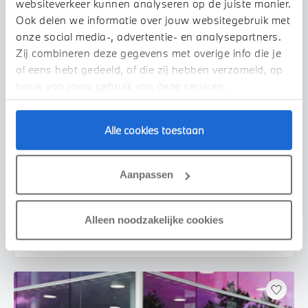
websiteverkeer kunnen analyseren op de juiste manier.
Ook delen we informatie over jouw websitegebruik met
onze social media-, advertentie- en analysepartners.
Zij combineren deze gegevens met overige info die je
al eens hebt gedeeld, of die zij hebben verzameld, op
basis van jouw gebruik van deze services.
Alle cookies toestaan
Venlo
BMW
3 Serie
330i Executive Automaat
Aanpassen
2019
75.171 km
XZ437Z
€ 33.450
€ 633
Alleen noodzakelijke cookies
of
p/m
Bekijk details