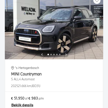
's-Hertogenbosch
MINI
Countryman
S ALL4 Automaat
2025
21.666 km
JBD31J
€ 51.950
€ 983
of
p/m
Bekijk details