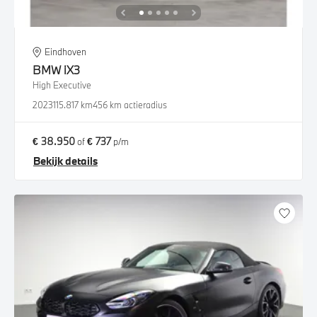
Eindhoven
BMW
iX3
High Executive
2023
115.817 km
456 km actieradius
€ 38.950
€ 737
of
p/m
Bekijk details