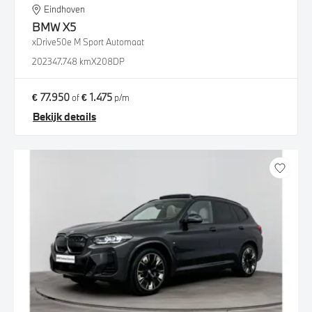
Eindhoven
BMW
X5
xDrive50e M Sport Automaat
2023
47.748 km
X208DP
€ 77.950
€ 1.475
of
p/m
Bekijk details