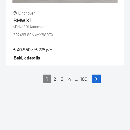
Eindhoven
BMW
X1
sDrive20i Automaat
2024
83.806 km
X880TX
€ 40.950
€ 775
of
p/m
Bekijk details
1
2
3
4
...
189