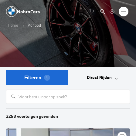
NobraCars
Home
Aanbod
Filteren
Direct Rijden
1
2258
voertuigen
gevonden