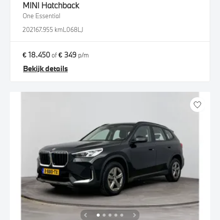
MINI
Hatchback
One Essential
2021
67.955 km
L068LJ
€ 18.450
€ 349
of
p/m
Bekijk details