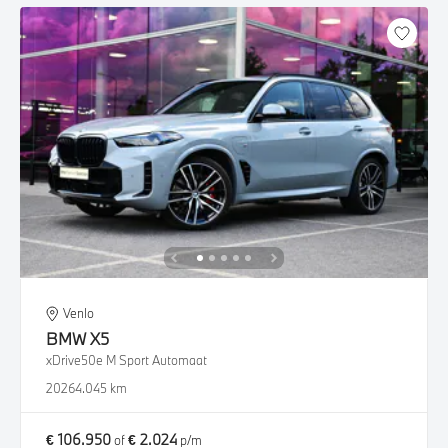
Venlo
BMW
X5
xDrive50e M Sport Automaat
2026
4.045 km
€ 106.950
€ 2.024
of
p/m