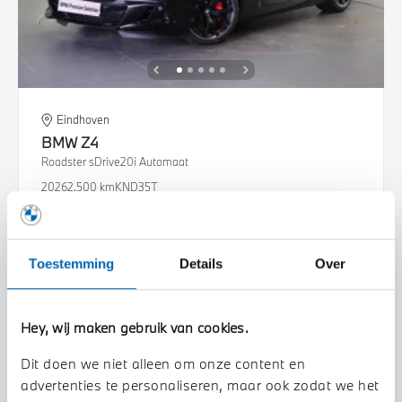
Eindhoven
BMW
Z4
Roadster sDrive20i Automaat
2026
2.500 km
KND35T
€ 88.216
€ 1.669
of
p/m
Bekijk details
Toestemming
Details
Over
Hey, wij maken gebruik van cookies.
Dit doen we niet alleen om onze content en
advertenties te personaliseren, maar ook zodat we het