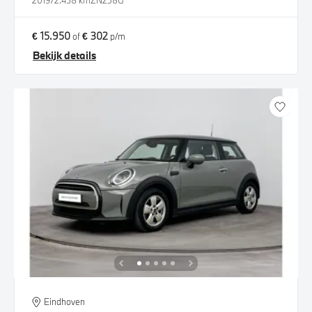
2019
72.458 km
ZN238G
€ 15.950
€ 302
of
p/m
Bekijk details
Eindhoven