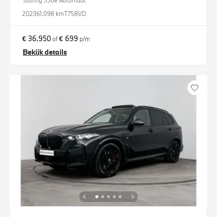
Touring 330e Automaat
2023
61.098 km
T758VD
€ 36.950
€ 699
of
p/m
Bekijk details