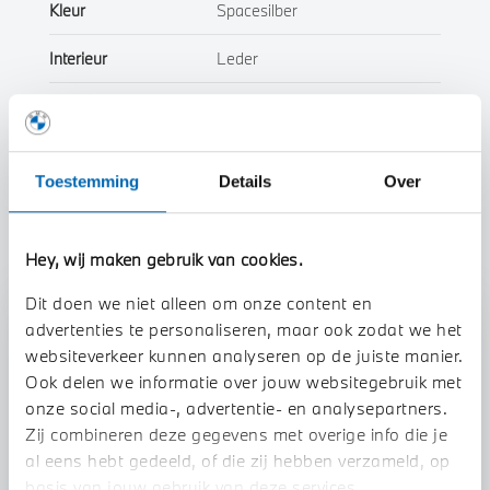
Kleur
Spacesilber
Interieur
Leder
Btw/Marge
BTW
Toestemming
Details
Over
Toon alle eigenschappen
Hey, wij maken gebruik van cookies.
Dit doen we niet alleen om onze content en
Stap 1 van 3
advertenties te personaliseren, maar ook zodat we het
websiteverkeer kunnen analyseren op de juiste manier.
Uw auto inruilen?
Ook delen we informatie over jouw websitegebruik met
onze social media-, advertentie- en analysepartners.
Zij combineren deze gegevens met overige info die je
al eens hebt gedeeld, of die zij hebben verzameld, op
basis van jouw gebruik van deze services.