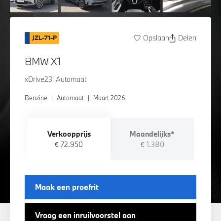
Opslaan
Delen
JZL-71-P
BMW X1
xDrive23i Automaat
Benzine
|
Automaat
|
Maart 2026
Verkoopprijs
Maandelijks*
€ 72.950
€ 1.380
Maak een proefrit
Vraag een inruilvoorstel aan