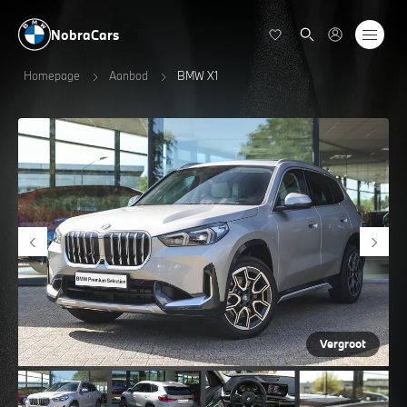
NobraCars
Homepage
Aanbod
BMW X1
Vergroot