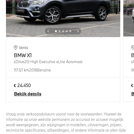
Venlo
BMW
X1
sDrive20i High Executive xLine Automaat
s
117.121 km
2018
Benzine
9
€ 24.450
€
Bekijk details
B
Vraag onze verkoopadviseurs vooraf naar de voorwaarden. Hoewel de
informatie op onze website permanent zo accuraat en actueel mogelijk
wordt weergegeven, zijn wijzigingen in modellen, uitvoeringen, prijzen,
technische specificaties, afbeeldingen, of andere informatie te allen tijde