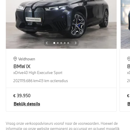
Veldhoven
BMW
iX
xDrive40 High Executive Sport
x
2021
119.686 km
413 km actieradius
2
€ 39.950
€
Bekijk details
B
Vraag onze verkoopadviseurs vooraf naar de voorwaarden. Hoewel de
informatie op onze website permanent zo accuraat en actueel mogelijk