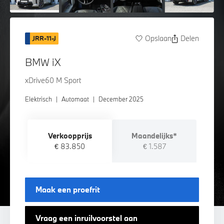
Opslaan
Delen
JRR-11-J
BMW iX
xDrive60 M Sport
Elektrisch
|
Automaat
|
December 2025
Verkoopprijs
Maandelijks*
€ 83.850
€ 1.587
Maak een proefrit
Vraag een inruilvoorstel aan