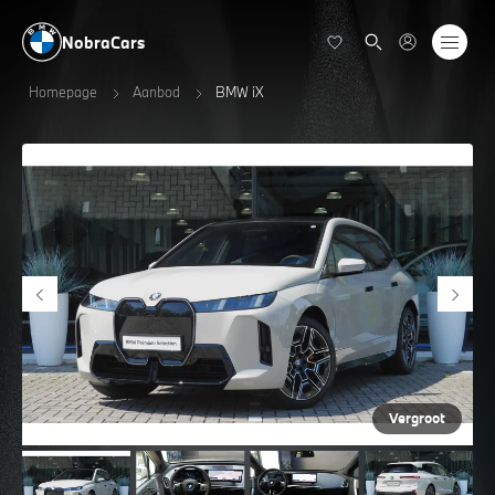
NobraCars
Homepage
Aanbod
BMW iX
Vergroot