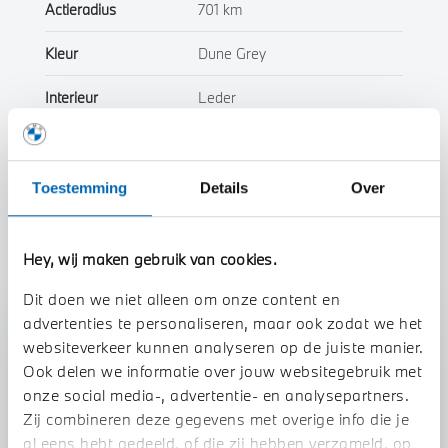
Actieradius
701 km
Kleur
Dune Grey
Interieur
Leder
Btw/Marge
BTW
Toestemming
Details
Over
Toon alle eigenschappen
Hey, wij maken gebruik van cookies.
Dit doen we niet alleen om onze content en
advertenties te personaliseren, maar ook zodat we het
Stap 1 van 3
websiteverkeer kunnen analyseren op de juiste manier.
Uw auto inruilen?
Ook delen we informatie over jouw websitegebruik met
onze social media-, advertentie- en analysepartners.
Zij combineren deze gegevens met overige info die je
al eens hebt gedeeld, of die zij hebben verzameld, op