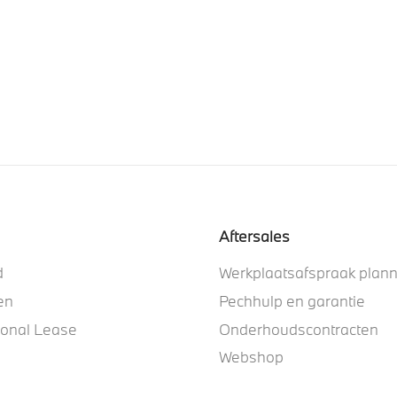
Aftersales
d
Werkplaatsafspraak plan
en
Pechhulp en garantie
ional Lease
Onderhoudscontracten
Webshop