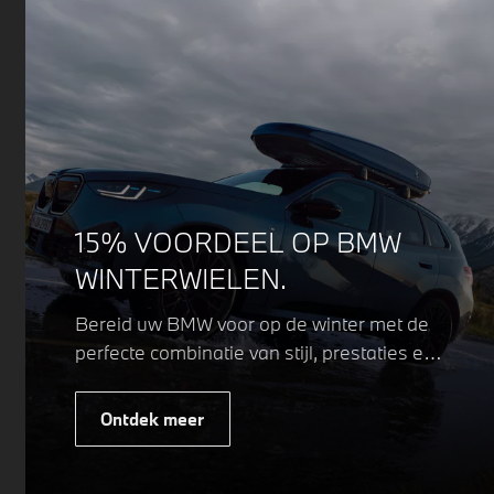
15% VOORDEEL OP BMW
WINTERWIELEN.
Bereid uw BMW voor op de winter met de
perfecte combinatie van stijl, prestaties en
veiligheid. Of u nu kiest voor een sportieve
of elegante look, onze winterwielen zijn
Ontdek meer
ontworpen om uw rijervaring te
optimaliseren, zelfs in de meest