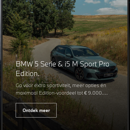
BMW 5 Serie & i5 M Sport Pro
Edition.
Ga voor extra sportiviteit, meer opties én
maximaal Edition-voordeel tot € 9.000.
Fiscaal leverbaar vanaf € 75.347. Met de
BMW 5 Serie & i5 M Sport Pro Edition kiest
Ontdek meer
u voor een rijk uitgeruste uitvoering waarin
juist de details het verschil maken. De