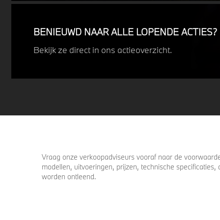
uitdagende weersomstandigheden.
Profiteer nu van
15% voordeel.
BENIEUWD NAAR ALLE LOPENDE ACTIES?
Bekijk ze direct in ons actieoverzicht.
Vraag onze verkoopadviseurs vooraf naar de voorwaarden
modellen, uitvoeringen, prijzen, technische specificatie
worden ontleend.