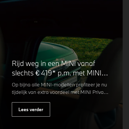
Rijd weg in een MINI vanaf
slechts € 419* p.m. met MINI
Private Lease.
Op bijna alle MINI-modellen profiteer je nu
tijdelijk van extra voordeel met MINI Private
Lease. Zo rijd je al een MINI vanaf € 419*
per maand, in plaats van € 449. Afhankelijk
Lees verder
van de uitvoering kan jouw voordeel nog
verder oplopen.