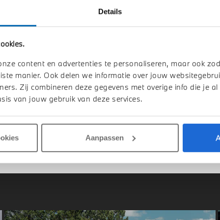
Details
ookies.
elmond
's-Hertogenbosch
W
5 Serie
BMW
5 Serie
onze content en advertenties te personaliseren, maar ook zo
M Sport Automaat
530e M Sport Automaat
iste manier. Ook delen we informatie over jouw websitegebrui
026
Hybride
1 km
2026
Hybride
ners. Zij combineren deze gegevens met overige info die je al
sis van jouw gebruik van deze services.
.412
€ 81.017
jk details
Bekijk details
A
ookies
Aanpassen