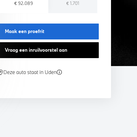
€ 92.089
€ 1.701
Maak een proefrit
Vraag een inruilvoorstel aan
Deze auto staat in Uden