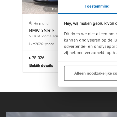
Toestemming
Hey, wij maken gebruik van c
Helmond
H
BMW
5 Serie
BM
Dit doen we niet alleen om 
530e M Sport Automaat
530e 
kunnen analyseren op de ju
1 km
2026
Hybride
1 km
2
advertentie- en analysepart
zij hebben verzameld, op ba
€ 78.026
€ 79
Bekijk details
Beki
Alleen noodzakelijke c