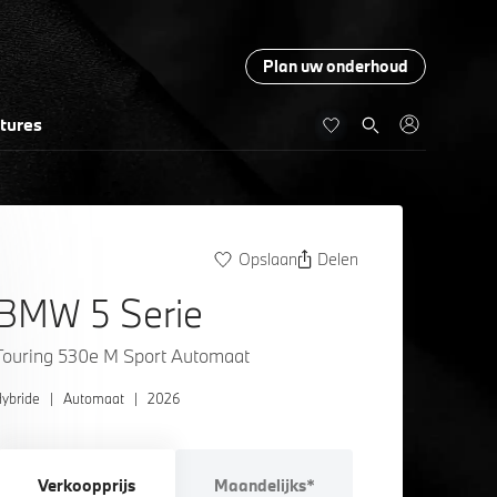
Plan uw onderhoud
tures
Opslaan
Delen
BMW 5 Serie
Touring 530e M Sport Automaat
ybride
|
Automaat
|
2026
Verkoopprijs
Maandelijks*