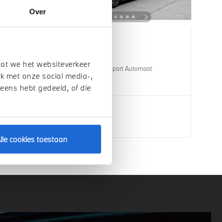
Over
Venlo
BMW
5 Serie
dat we het websiteverkeer
Touring 530e M Sport Automaat
k met onze social media-,
1 km
2026
Hybride
 eens hebt gedeeld, of die
€ 82.195
Bekijk details
lle cookies toestaan