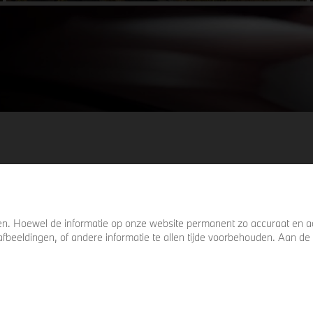
details die ervoor zorgen dat u nog één
keer omkijkt voordat u verder loopt.
. Hoewel de informatie op onze website permanent zo accuraat en act
s, afbeeldingen, of andere informatie te allen tijde voorbehouden. Aan