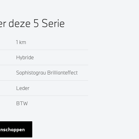
er deze 5 Serie
1 km
Hybride
Sophistograu Brillianteffect
Leder
BTW
genschappen