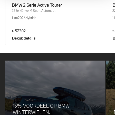
BMW
2 Serie Active Tourer
225e xDrive M Sport Automaat
2
1 km
2026
Hybride
1
€ 57.302
€
Bekijk details
B
15% VOORDEEL OP BMW
WINTERWIELEN.