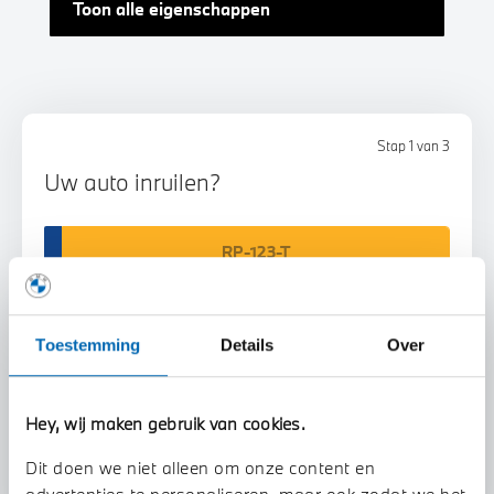
Toon alle eigenschappen
Stap 1 van 3
Uw auto inruilen?
Toestemming
Details
Over
Voorstel aanvragen
Hey, wij maken gebruik van cookies.
Dit doen we niet alleen om onze content en
U vertelt meer over uw auto