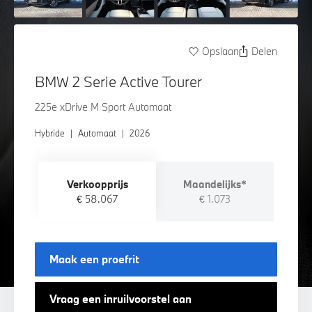
Opslaan
Delen
BMW 2 Serie Active Tourer
225e xDrive M Sport Automaat
Hybride
|
Automaat
|
2026
Verkoopprijs
Maandelijks*
€ 58.067
€ 1.073
Maak een proefrit
Vraag een inruilvoorstel aan