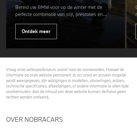
Bereid uw BMW voor op de winter met de
perfecte combinatie van stijl, prestaties en
veiligheid. Of u nu kiest voor een sportieve of
elegante look, onze winterwielen zijn
Ontdek meer
ontworpen om uw rijervaring te optimaliseren,
zelfs in de meest uitdagende
weersomstandigheden. Profiteer nu van
15%
voordeel.
Vraag onze verkoopadviseurs vooraf naar de voorwaarden. Hoewel de
informatie op onze website permanent zo accuraat en actueel mogelijk
wordt weergegeven, zijn wijzigingen in modellen, uitvoeringen, prijzen,
technische specificaties, afbeeldingen, of andere informatie te allen tijde
voorbehouden. Aan de inhoud van deze website kunnen derhalve geen
rechten worden ontleend.
OVER NOBRACARS