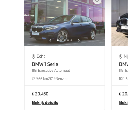
Echt
N
BMW
1 Serie
BM
118i Executive Automaat
118i 
72.566 km
2019
Benzine
100.6
€ 20.450
€ 20
Bekijk details
Beki