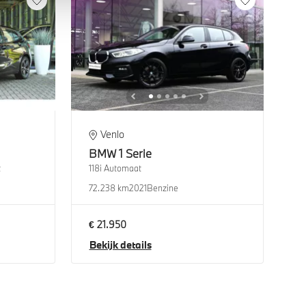
Venlo
BMW
1 Serie
t
118i Automaat
72.238 km
2021
Benzine
€ 21.950
Bekijk details