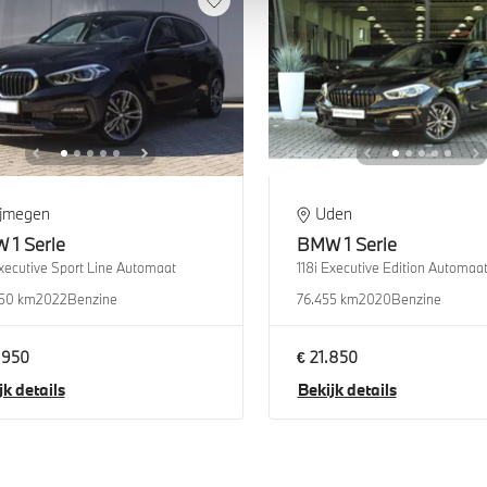
ijmegen
Uden
W
1 Serie
BMW
1 Serie
Executive Sport Line Automaat
118i Executive Edition Automaa
50 km
2022
Benzine
76.455 km
2020
Benzine
.950
€ 21.850
jk details
Bekijk details