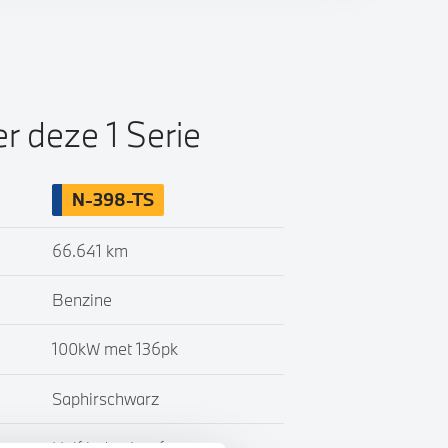
er deze 1 Serie
N-398-TS
66.641 km
Benzine
100kW met 136pk
Saphirschwarz
Half leder / stof