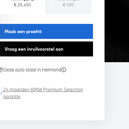
€ 26.450
€ 500
Maak een proefrit
Vraag een inruilvoorstel aan
Deze auto staat in Helmond
24 maanden BMW Premium Selection
garantie