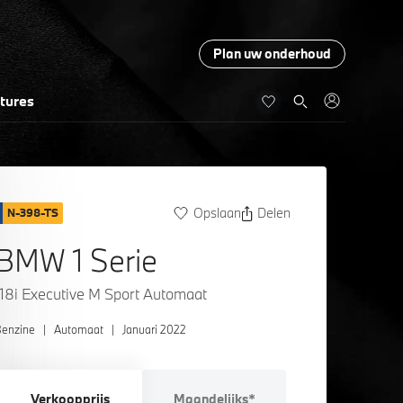
Plan uw onderhoud
tures
Opslaan
Delen
N-398-TS
BMW 1 Serie
118i Executive M Sport Automaat
enzine
|
Automaat
|
Januari 2022
Verkoopprijs
Maandelijks*