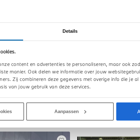
n uw auto
Btw/Marge
Details
Toon alle ei
ookies.
onze content en advertenties te personaliseren, maar ook zo
iste manier. Ook delen we informatie over jouw websitegebrui
ners. Zij combineren deze gegevens met overige info die je al
sis van jouw gebruik van deze services.
A
ookies
Aanpassen