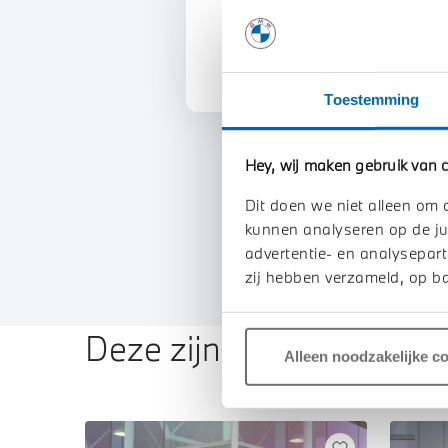
U vertelt meer over uw auto
We verrekenen de waarde va
Toestemming
Hey, wij maken gebruik van c
Dit doen we niet alleen om 
kunnen analyseren op de ju
advertentie- en analysepart
zij hebben verzameld, op ba
Deze zijn vergelijkbaar
Alleen noodzakelijke c