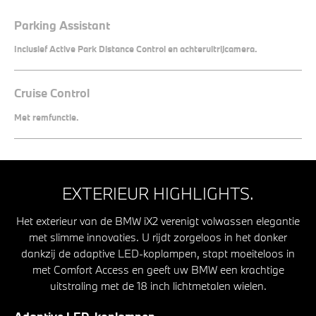
Parking Assistant
Inclusief Active Park Distance Control en achteruitrijcamera.
Cruise Control
Met remfunctie.
EXTERIEUR HIGHLIGHTS.
Het exterieur van de BMW iX2 verenigt volwassen elegantie
met slimme innovaties. U rijdt zorgeloos in het donker
dankzij de adaptive LED-koplampen, stapt moeiteloos in
met Comfort Access en geeft uw BMW een krachtige
uitstraling met de 18 inch lichtmetalen wielen.