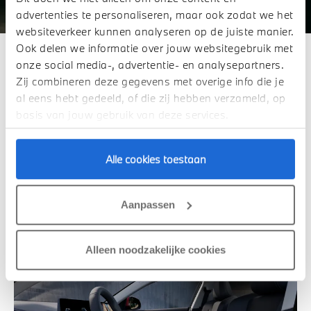
advertenties te personaliseren, maar ook zodat we het
websiteverkeer kunnen analyseren op de juiste manier.
Ook delen we informatie over jouw websitegebruik met
INTERIEUR HIGHLIGHTS.
onze social media-, advertentie- en analysepartners.
Zij combineren deze gegevens met overige info die je
Het interieur van de BMW iX2 combineert comfort en
al eens hebt gedeeld, of die zij hebben verzameld, op
technologie op topniveau. Zo geniet u van elektrisch
basis van jouw gebruik van deze services.
verwarmde voorstoelen, ervaart u moeiteloos gemak
dankzij de slimme Parking Assistant en rijdt u ontspannen
met de inbegrepen Cruise Control functie.
Alle cookies toestaan
Elektrisch verwarmde voorstoelen
Aanpassen
Ultiem comfort.
Alleen noodzakelijke cookies