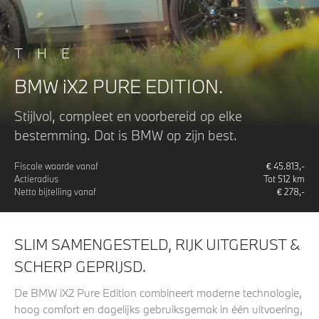
THE
BMW iX2 PURE EDITION.
Stijlvol, compleet en voorbereid op elke
bestemming. Dat is BMW op zijn best.
Fiscale waarde vanaf
€
45.813
,-
Actieradius
Tot
512
km
Netto bijtelling vanaf
€
278
,-
SLIM SAMENGESTELD, RIJK UITGERUST &
SCHERP GEPRIJSD.
De BMW iX2 Pure Edition combineert moderne technologie,
hoog comfort en dagelijks gebruiksgemak in één uitvoering,