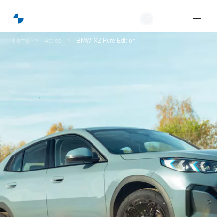
NobraCars
Home
Acties
BMW iX2 Pure Edition