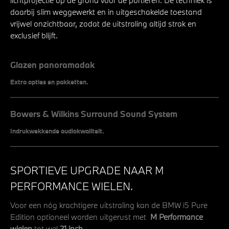
lichtprojectie op de grond voor de portieren. De techniek is
daarbij slim weggewerkt en in uitgeschakelde toestand
vrijwel onzichtbaar, zodat de uitstraling altijd strak en
exclusief blijft.
Glazen panoramadak
Extra opties en pakketten.
Bowers & Wilkins Surround Sound System
Indrukwekkende audiokwaliteit.
SPORTIEVE UPGRADE NAAR M
PERFORMANCE WIELEN.
Voor een nóg krachtigere uitstraling kan de BMW i5 Pure
Edition optioneel worden uitgerust met
M Performance
wielen
tot wel
21 inch.