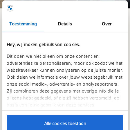
INTERIEUR HIGHLIGHTS.
Toestemming
Details
Over
Het interieur van de BMW i5 combineert comfort en
technologie op topniveau. Zo geniet u van elektrisch
Hey, wij maken gebruik van cookies.
verwarmde voorstoelen, wordt parkeren moeiteloos dankzij
de slimme Parking Assistant en ervaart u op elke zitplaats
Dit doen we niet alleen om onze content en
een indrukwekkende geluidsbeleving met het Harman
advertenties te personaliseren, maar ook zodat we het
Kardon HiFi-luidsprekersysteem.
websiteverkeer kunnen analyseren op de juiste manier.
Ook delen we informatie over jouw websitegebruik met
onze social media-, advertentie- en analysepartners.
Harman-Kardon
Zij combineren deze gegevens met overige info die je
al eens hebt gedeeld, of die zij hebben verzameld, op
Hét HiFi luidsprekersysteem.
basis van jouw gebruik van deze services.
Alle cookies toestaan