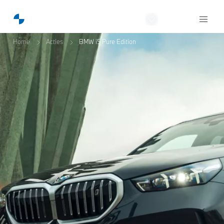
NobraCars
Home
Acties
BMW i5 Pure Edition