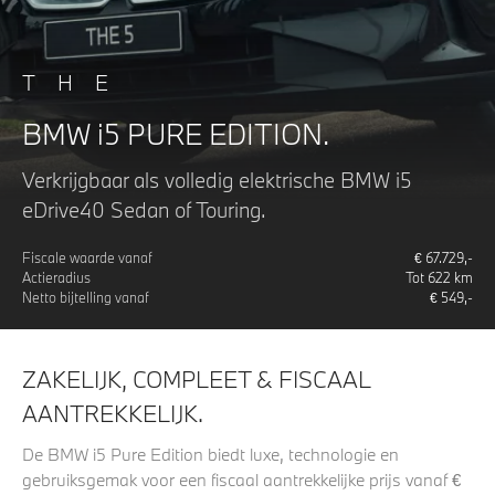
THE
BMW i5 PURE EDITION.
Verkrijgbaar als volledig elektrische BMW i5
eDrive40 Sedan of Touring.
Fiscale waarde vanaf
€
67.729
,-
Actieradius
Tot
622
km
Netto bijtelling vanaf
€
549
,-
ZAKELIJK, COMPLEET & FISCAAL
AANTREKKELIJK.
De BMW i5 Pure Edition biedt luxe, technologie en
gebruiksgemak voor een fiscaal aantrekkelijke prijs vanaf €