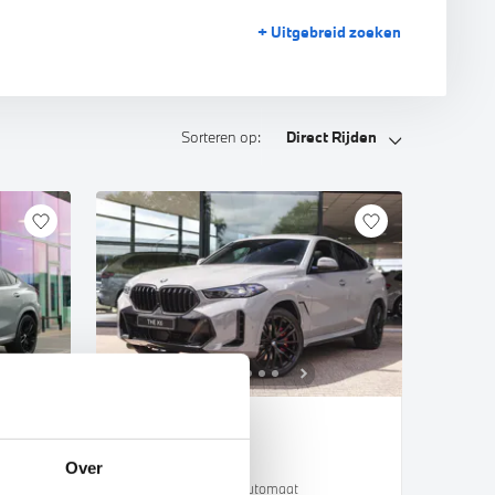
+ Uitgebreid
zoeken
Sorteren op:
Direct Rijden
Uden
BMW
X6
Over
xDrive40i High Executive M Sport Automaat
xDrive40i M Sport Automaat