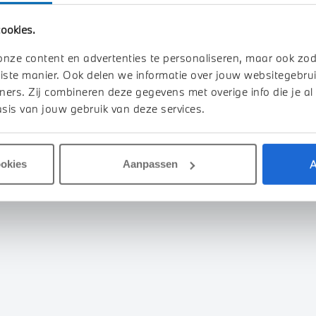
8.525 km
X503LZ
2022
31.970 km
KPB31P
ookies.
950
€ 1.607
€ 84.950
€ 1.607
of
p/m
of
p/m
onze content en advertenties te personaliseren, maar ook zo
iste manier. Ook delen we informatie over jouw websitegebrui
k details
Bekijk details
ners. Zij combineren deze gegevens met overige info die je al
sis van jouw gebruik van deze services.
1
A
ookies
Aanpassen