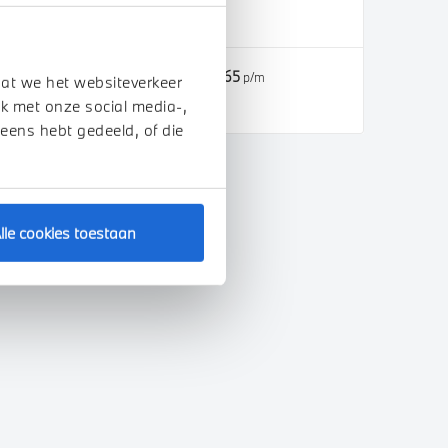
2026
1 km
€ 176.724
€ 3.265
of
p/m
dat we het websiteverkeer
k met onze social media-,
Bekijk details
 eens hebt gedeeld, of die
lle cookies toestaan