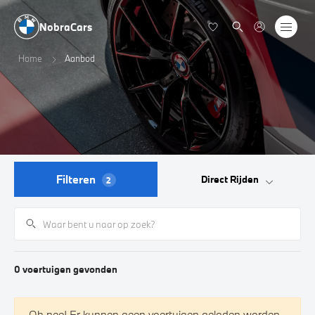
NobraCars
Home
Aanbod
Filteren
Direct Rijden
2
0
voertuigen
gevonden
Oh nee! Er kunnen geen voertuigen geladen worden.