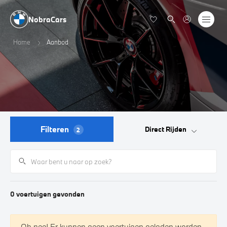
NobraCars
Home
Aanbod
Filteren
Direct Rijden
2
0
voertuigen
gevonden
Oh nee! Er kunnen geen voertuigen geladen worden.