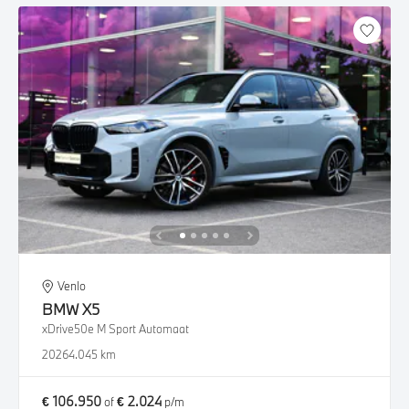
Venlo
BMW
X5
xDrive50e M Sport Automaat
2026
4.045 km
€ 106.950
€ 2.024
of
p/m