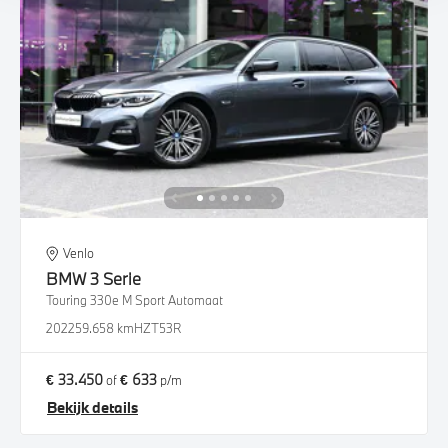
Venlo
BMW
3 Serie
Touring 330e M Sport Automaat
2022
59.658 km
HZT53R
€ 33.450
€ 633
of
p/m
Bekijk details