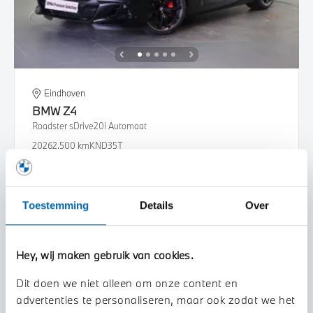
Eindhoven
BMW
Z4
Roadster sDrive20i Automaat
2026
2.500 km
KND35T
€ 88.216
€ 1.669
of
p/m
Bekijk details
Toestemming
Details
Over
Hey, wij maken gebruik van cookies.
Dit doen we niet alleen om onze content en
advertenties te personaliseren, maar ook zodat we het