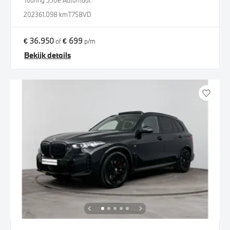
Touring 330e Automaat
2023
61.098 km
T758VD
€ 36.950
€ 699
of
p/m
Bekijk details