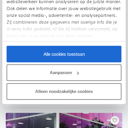
websiteverkeer kunnen analyseren op de juiste manier.
Ook delen we informatie over jouw websitegebruik met
onze social media-, advertentie- en analysepartners.
Zij combineren deze gegevens met overige info die je
al eens hebt gedeeld, of die zij hebben verzameld, op
basis van jouw gebruik van deze services.
Alle cookies toestaan
Venlo
BMW
3 Serie
330i Executive Automaat
Aanpassen
2019
75.171 km
XZ437Z
€ 33.450
€ 633
Alleen noodzakelijke cookies
of
p/m
Bekijk details