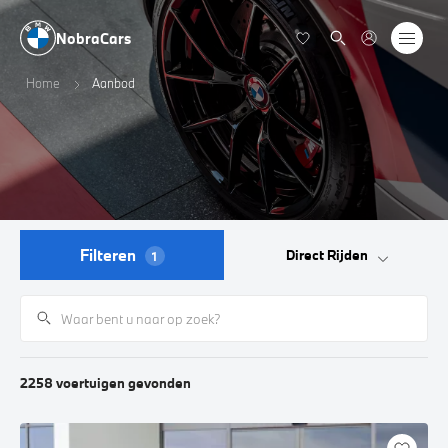
NobraCars
Home
Aanbod
Filteren
Direct Rijden
1
2258
voertuigen
gevonden