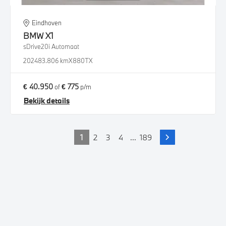
Eindhoven
BMW
X1
sDrive20i Automaat
2024
83.806 km
X880TX
€ 40.950
€ 775
of
p/m
Bekijk details
1
2
3
4
...
189