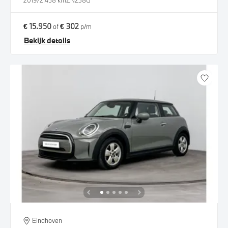
2019
72.458 km
ZN238G
€ 15.950
€ 302
of
p/m
Bekijk details
Eindhoven