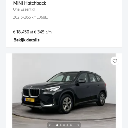
MINI
Hatchback
One Essential
2021
67.955 km
L068LJ
€ 18.450
€ 349
of
p/m
Bekijk details