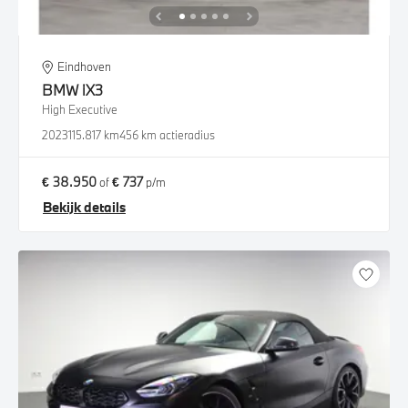
Eindhoven
BMW
iX3
High Executive
2023
115.817 km
456 km actieradius
€ 38.950
€ 737
of
p/m
Bekijk details