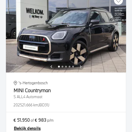
's-Hertogenbosch
MINI
Countryman
S ALL4 Automaat
2025
21.666 km
JBD31J
€ 51.950
€ 983
of
p/m
Bekijk details