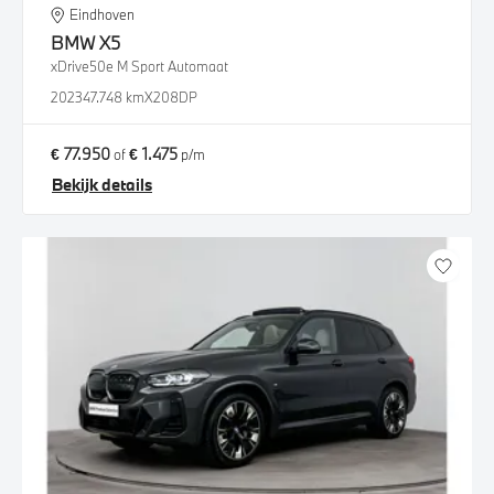
Eindhoven
BMW
X5
xDrive50e M Sport Automaat
2023
47.748 km
X208DP
€ 77.950
€ 1.475
of
p/m
Bekijk details