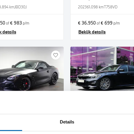
8.894 km
JBD30J
2023
61.098 km
T758VD
950
€ 983
€ 36.950
€ 699
of
p/m
of
p/m
k details
Bekijk details
ndhoven
Venlo
W
Z4
BMW
3 Serie
Details
er sDrive20i Automaat
330i Executive Automaat