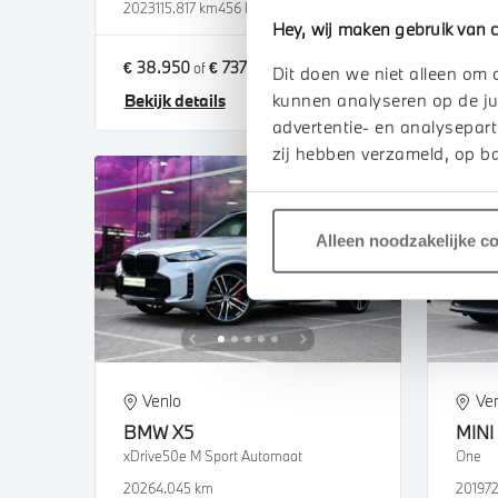
2023
115.817 km
456 km actieradius
2026
2
Hey, wij maken gebruik van c
€ 38.950
€ 737
€ 88.
of
p/m
Dit doen we niet alleen om 
kunnen analyseren op de ju
Bekijk details
Bekij
advertentie- en analysepart
zij hebben verzameld, op ba
Alleen noodzakelijke c
Venlo
Ve
BMW
X5
MINI
xDrive50e M Sport Automaat
One
2026
4.045 km
2019
7