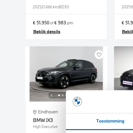
2025
21.666 km
JBD31J
2025
1
€ 51.950
€ 983
€ 51.
of
p/m
Bekijk details
Bekij
Eindhoven
Ei
BMW
iX3
BM
Toestemming
High Executive
Roadst