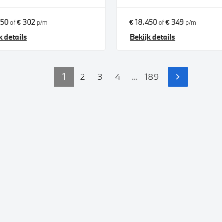
950
€ 302
€ 18.450
€ 349
of
p/m
of
p/m
k details
Bekijk details
1
2
3
4
...
189