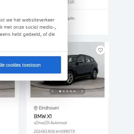
2022
59.658 km
HZT53R
€ 33.450
€ 633
of
p/m
dat we het websiteverkeer
k met onze social media-,
Bekijk details
 eens hebt gedeeld, of die
lle cookies toestaan
Eindhoven
BMW
X1
sDrive20i Automaat
2024
83.806 km
X880TX