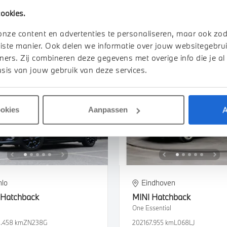
.500 km
KND35T
2019
75.171 km
XZ437Z
ookies.
216
€ 1.669
€ 33.450
€ 633
of
p/m
of
p/m
onze content en advertenties te personaliseren, maar ook zo
iste manier. Ook delen we informatie over jouw websitegebrui
k details
Bekijk details
ners. Zij combineren deze gegevens met overige info die je al
sis van jouw gebruik van deze services.
A
ookies
Aanpassen
nlo
Eindhoven
Hatchback
MINI
Hatchback
One Essential
2.458 km
ZN238G
2021
67.955 km
L068LJ