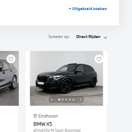
+ Uitgebreid
zoeken
Sorteren op:
Direct Rijden
Eindhoven
BMW
X5
xDrive50e M Sport Automaat