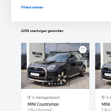
Filters wissen
BMW i5 Touring
BMW M4 Coupé
BMW X4
BM
BM
BM
BMW i7
BMW M4 Cabrio
BM
BM
2259
voertuigen
gevonden
BMW M5 Sedan
BM
BMW M5 Touring
BM
BMW M8 Cabrio
's-Hertogenbosch
's
MINI
Countryman
MINI
S ALL4 Automaat
S ALL