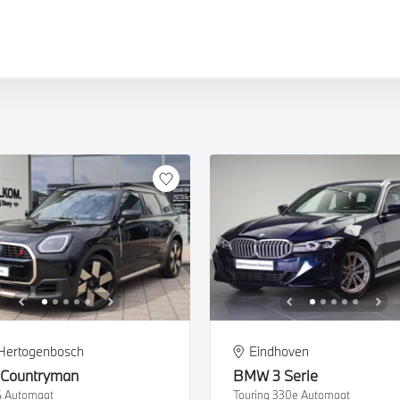
W iX5
W X4M
W XM
W iX
W X5M
W X6M
W XM
-Hertogenbosch
Eindhoven
Countryman
BMW
3 Serie
4 Automaat
Touring 330e Automaat