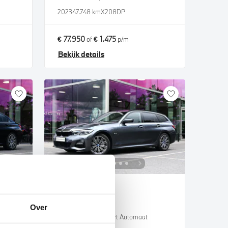
2023
47.748 km
X208DP
€ 77.950
€ 1.475
of
p/m
Bekijk details
Venlo
BMW
3 Serie
Over
Touring 330e M Sport Automaat