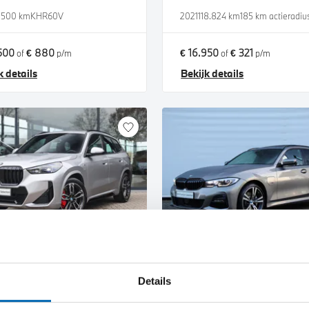
.500 km
KHR60V
2021
118.824 km
185 km actieradiu
500
€ 880
€ 16.950
€ 321
of
p/m
of
p/m
k details
Bekijk details
lmond
Doetinchem
W
X1
BMW
3 Serie
Details
18i M Sport Automaat