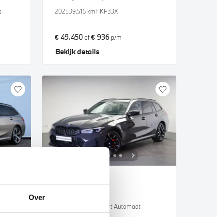
s
2025
39.516 km
HKF33X
€ 49.450
€ 936
of
p/m
Bekijk details
Eindhoven
BMW
3 Serie
Over
Touring 330e High Executive M Sport Automaat
Touring 330e M Sport Automaat