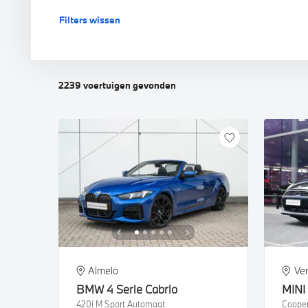
Filters wissen
BMW i5 Touring
BMW M4 Coupé
BMW X4
BM
BM
BM
BMW i7
BMW M4 Cabrio
BM
BM
2239
voertuigen
gevonden
BMW M5 Sedan
BM
BMW M5 Touring
BM
BMW M8 Cabrio
Almelo
Ve
BMW
4 Serie Cabrio
MINI
420i M Sport Automaat
Coope