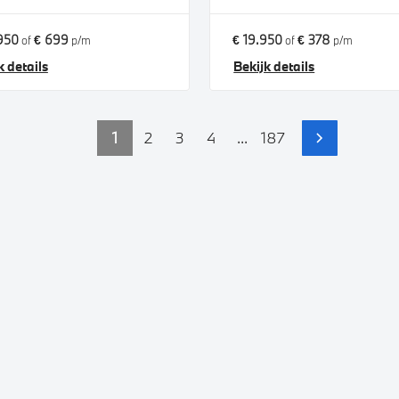
950
€ 699
€ 19.950
€ 378
of
p/m
of
p/m
k details
Bekijk details
1
2
3
4
...
187