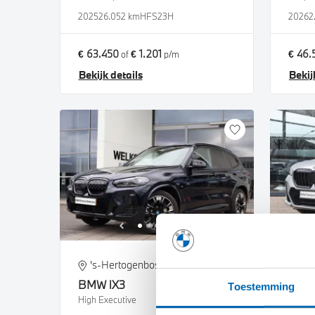
2025
26.052 km
HFS23H
2026
2
€ 63.450
€ 1.201
€ 46.
of
p/m
Bekijk details
Bekij
's-Hertogenbosch
He
BMW
iX3
BM
Toestemming
High Executive
sDrive