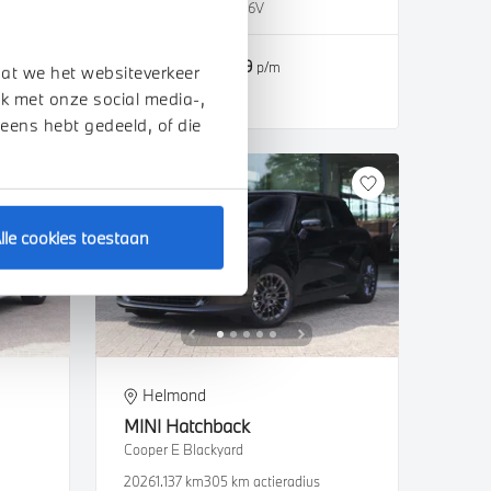
2026
2.500 km
KRT96V
€ 77.659
€ 1.469
of
p/m
dat we het websiteverkeer
k met onze social media-,
Bekijk details
 eens hebt gedeeld, of die
lle cookies toestaan
Helmond
MINI
Hatchback
Cooper E Blackyard
2026
1.137 km
305 km actieradius