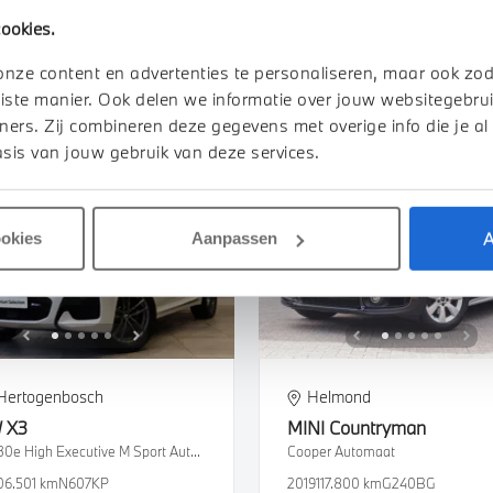
.237 km
JVB53P
2022
99.826 km
P848XB
ookies.
450
€ 36.850
€ 697
of
p/m
onze content en advertenties te personaliseren, maar ook zo
iste manier. Ook delen we informatie over jouw websitegebrui
k details
Bekijk details
ners. Zij combineren deze gegevens met overige info die je al
sis van jouw gebruik van deze services.
A
ookies
Aanpassen
-Hertogenbosch
Helmond
W
X3
MINI
Countryman
xDrive30e High Executive M Sport Automaat
Cooper Automaat
06.501 km
N607KP
2019
117.800 km
G240BG