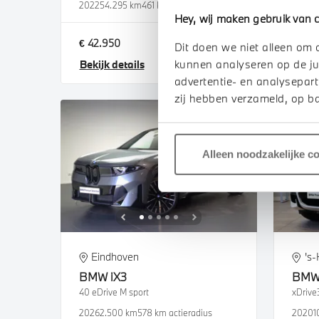
2022
54.295 km
461 km actieradius
2025
8
Hey, wij maken gebruik van c
€ 42.950
€ 47.
Dit doen we niet alleen om 
kunnen analyseren op de ju
Bekijk details
Bekij
advertentie- en analysepart
zij hebben verzameld, op ba
Alleen noodzakelijke c
Eindhoven
's
BMW
iX3
BM
40 eDrive M sport
2026
2.500 km
578 km actieradius
2020
1