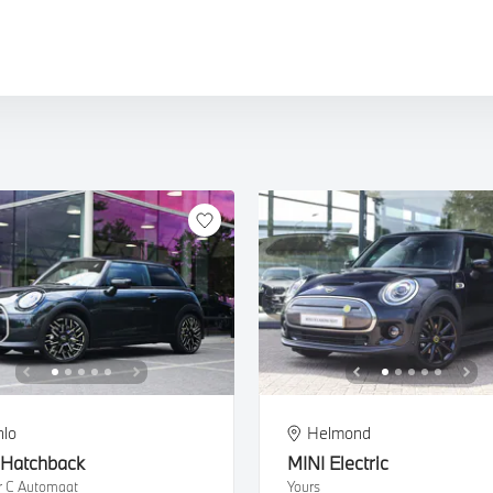
W iX5
W X4M
W XM
W iX
W X5M
W X6M
W XM
nlo
Helmond
Hatchback
MINI
Electric
r C Automaat
Yours