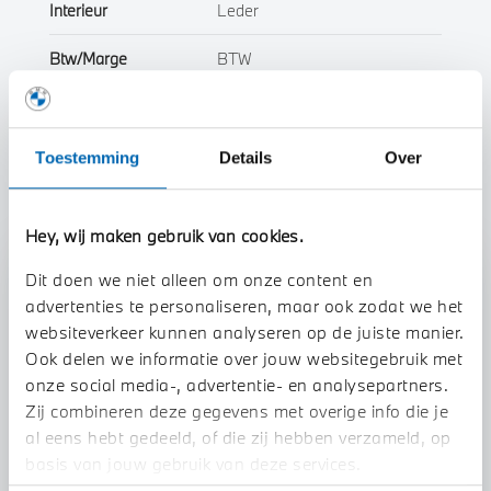
Interieur
Leder
Btw/Marge
BTW
Toon alle eigenschappen
Toestemming
Details
Over
Hey, wij maken gebruik van cookies.
Stap 1 van 3
Dit doen we niet alleen om onze content en
advertenties te personaliseren, maar ook zodat we het
Uw auto inruilen?
websiteverkeer kunnen analyseren op de juiste manier.
Ook delen we informatie over jouw websitegebruik met
onze social media-, advertentie- en analysepartners.
Zij combineren deze gegevens met overige info die je
al eens hebt gedeeld, of die zij hebben verzameld, op
basis van jouw gebruik van deze services.