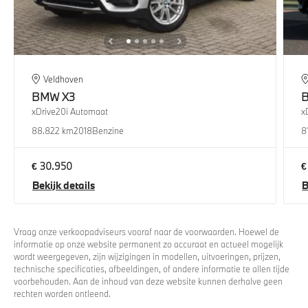
Veldhoven
BMW
X3
xDrive20i Automaat
x
88.822 km
2018
Benzine
8
€ 30.950
€
Bekijk details
B
Vraag onze verkoopadviseurs vooraf naar de voorwaarden. Hoewel de
informatie op onze website permanent zo accuraat en actueel mogelijk
wordt weergegeven, zijn wijzigingen in modellen, uitvoeringen, prijzen,
technische specificaties, afbeeldingen, of andere informatie te allen tijde
voorbehouden. Aan de inhoud van deze website kunnen derhalve geen
rechten worden ontleend.