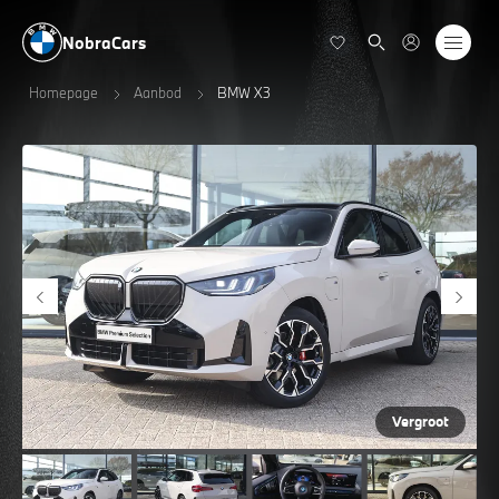
NobraCars
Homepage
Aanbod
BMW X3
Vergroot