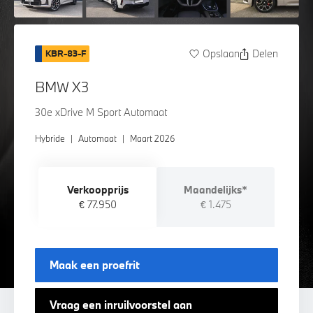
Opslaan
Delen
KBR-83-F
BMW X3
30e xDrive M Sport Automaat
Hybride
|
Automaat
|
Maart 2026
Verkoopprijs
Maandelijks*
€ 77.950
€ 1.475
Maak een proefrit
Vraag een inruilvoorstel aan