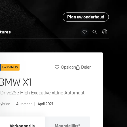
Plan uw onderhoud
tures
Opslaan
Delen
L-358-DS
BMW X1
xDrive25e High Executive xLine Automaat
ybride
|
Automaat
|
April 2021
Verkoopprijs
Maandelijks*