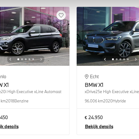
nlo
Echt
W
X1
BMW
X1
e20i High Executive xLine Automaat
1 km
2018
Benzine
96.006 km
2020
Hybride
.450
€ 24.950
jk details
Bekijk details