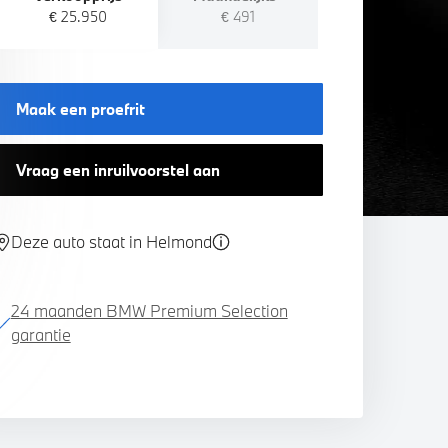
€ 25.950
€ 491
Maak een proefrit
Vraag een inruilvoorstel aan
Deze auto staat in Helmond
24 maanden BMW Premium Selection
garantie