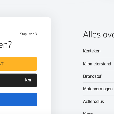
Alles ov
Stap 1 van 3
len?
Kenteken
Kilometerstand
Brandstof
Motorvermogen
Actieradius
Kleur