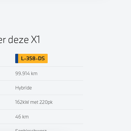
er deze X1
L-358-DS
99.914 km
Hybride
162kW met 220pk
46 km
Saphirschwarz