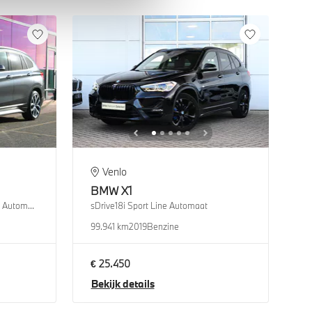
Venlo
BMW
X1
xDrive25e High Executive xLine Automaat
sDrive18i Sport Line Automaat
99.941 km
2019
Benzine
€ 25.450
Bekijk details