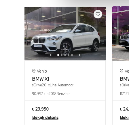
Venlo
Ve
BMW
X1
BM
sDrive20i xLine Automaat
sDriv
90.397 km
2018
Benzine
117.12
€ 23.950
€ 24
Bekijk details
Beki