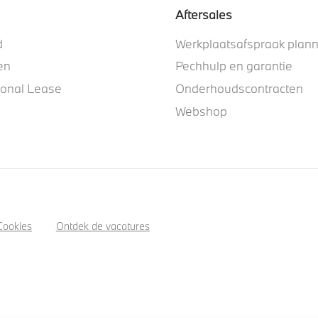
Aftersales
d
Werkplaatsafspraak plan
en
Pechhulp en garantie
ional Lease
Onderhoudscontracten
Webshop
Cookies
Ontdek de vacatures