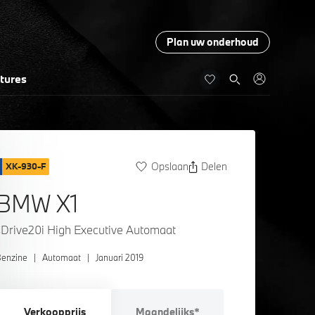
Plan uw onderhoud
tures
Opslaan
Delen
XK-930-F
BMW X1
sDrive20i High Executive Automaat
enzine
|
Automaat
|
Januari 2019
Verkoopprijs
Maandelijks*