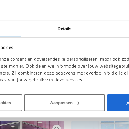
n uw auto
Btw/Marge
Details
Toon alle ei
ookies.
onze content en advertenties te personaliseren, maar ook zo
iste manier. Ook delen we informatie over jouw websitegebrui
ners. Zij combineren deze gegevens met overige info die je al
sis van jouw gebruik van deze services.
A
ookies
Aanpassen