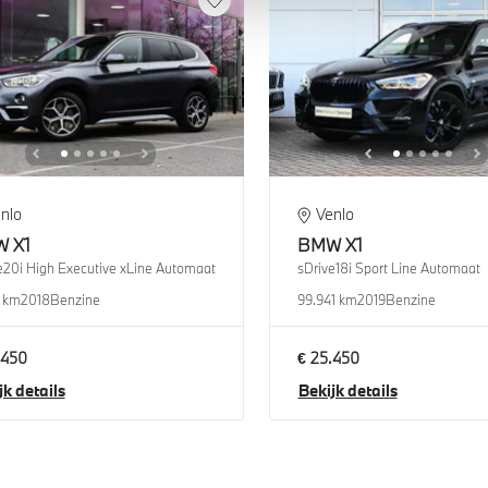
nlo
Venlo
W
X1
BMW
X1
e20i High Executive xLine Automaat
sDrive18i Sport Line Automaat
1 km
2018
Benzine
99.941 km
2019
Benzine
.450
€ 25.450
jk details
Bekijk details