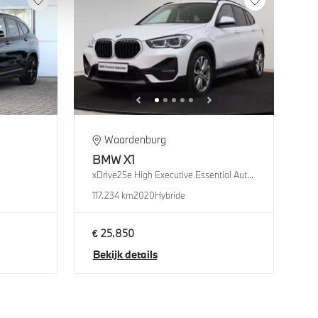
Waardenburg
BMW
X1
xDrive25e High Executive Essential Automaat
117.234 km
2020
Hybride
€ 25.850
Bekijk details