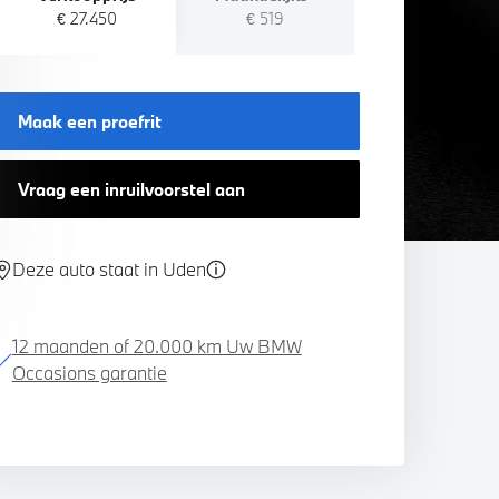
€ 27.450
€ 519
Maak een proefrit
Vraag een inruilvoorstel aan
Deze auto staat in Uden
12 maanden of 20.000 km Uw BMW
Occasions garantie