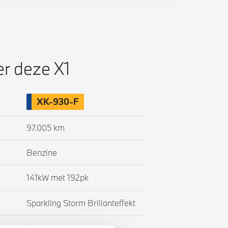
er deze X1
XK-930-F
97.005 km
Benzine
141kW met 192pk
Sparkling Storm Brillanteffekt
Leder