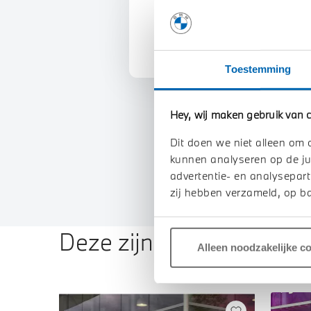
U vertelt meer over uw auto
We verrekenen de waarde va
Toestemming
Hey, wij maken gebruik van c
Dit doen we niet alleen om 
kunnen analyseren op de ju
advertentie- en analysepart
zij hebben verzameld, op ba
Deze zijn vergelijkbaar
Alleen noodzakelijke c