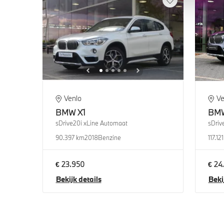
Venlo
Ve
BMW
X1
BM
sDrive20i xLine Automaat
sDriv
90.397 km
2018
Benzine
117.12
€ 23.950
€ 24
Bekijk details
Beki