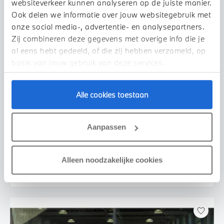
websiteverkeer kunnen analyseren op de juiste manier.
Ook delen we informatie over jouw websitegebruik met
onze social media-, advertentie- en analysepartners.
Zij combineren deze gegevens met overige info die je
al eens hebt gedeeld, of die zij hebben verzameld, op
basis van jouw gebruik van deze services.
Alle cookies toestaan
Uden
BMW
iX2
xDrive30 M Sport
Aanpassen
2026
2.500 km
455 km actieradius
€ 69.950
€ 1.324
Alleen noodzakelijke cookies
of
p/m
Bekijk details