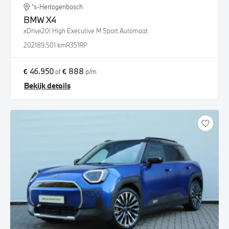
's-Hertogenbosch
BMW
X4
xDrive20i High Executive M Sport Automaat
2021
89.501 km
R351RP
€ 46.950
€ 888
of
p/m
Bekijk details