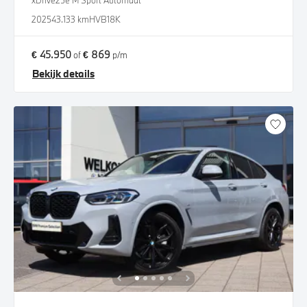
xDrive25e M Sport Automaat
2025
43.133 km
HVB18K
€ 45.950
€ 869
of
p/m
Bekijk details