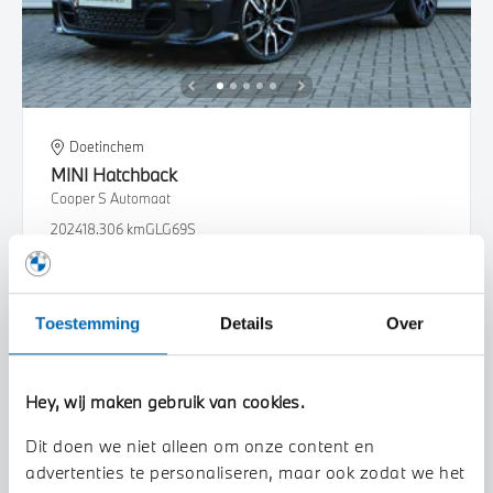
Doetinchem
MINI
Hatchback
Cooper S Automaat
2024
18.306 km
GLG69S
€ 36.950
€ 699
of
p/m
Bekijk details
Toestemming
Details
Over
Hey, wij maken gebruik van cookies.
Dit doen we niet alleen om onze content en
advertenties te personaliseren, maar ook zodat we het