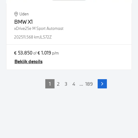
Uden
BMW
X1
xDrive25e M Sport Automaat
2025
11.568 km
JLS72Z
€ 53.850
€ 1.019
of
p/m
Bekijk details
1
2
3
4
...
189