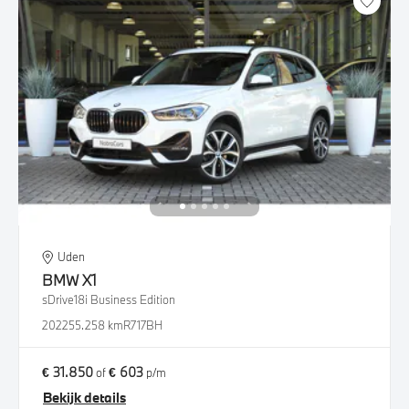
Uden
BMW
X1
sDrive18i Business Edition
2022
55.258 km
R717BH
€ 31.850
€ 603
of
p/m
Bekijk details