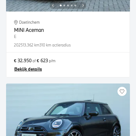
Doetinchem
MINI
Aceman
E
2025
13.362 km
310 km actieradius
€ 32.950
€ 623
of
p/m
Bekijk details