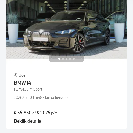
Uden
BMW
i4
eDrive35 M Sport
2026
2.500 km
487 km actieradius
€ 56.850
€ 1.076
of
p/m
Bekijk details