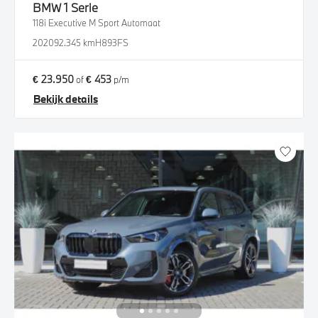
BMW
1 Serie
118i Executive M Sport Automaat
2020
92.345 km
H893FS
€ 23.950
€ 453
of
p/m
Bekijk details