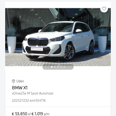
Uden
BMW
X1
xDrive25e M Sport Automaat
2025
27.032 km
HSH71K
€ 53.850
€ 1.019
of
p/m