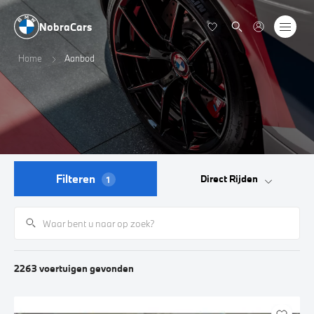
NobraCars
Home
Aanbod
Filteren
Direct Rijden
1
2263
voertuigen
gevonden