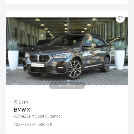
Uden
BMW
X1
xDrive25e M Sport Automaat
2022
73.628 km
KRH81L