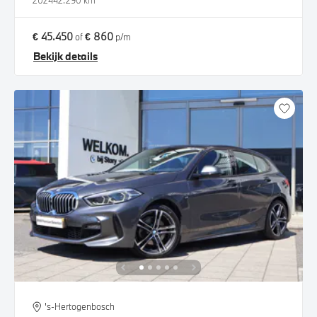
2024
42.290 km
€ 45.450
€ 860
of
p/m
Bekijk details
's-Hertogenbosch