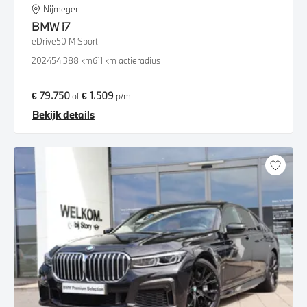
Nijmegen
BMW
i7
eDrive50 M Sport
2024
54.388 km
611 km actieradius
€ 79.750
€ 1.509
of
p/m
Bekijk details