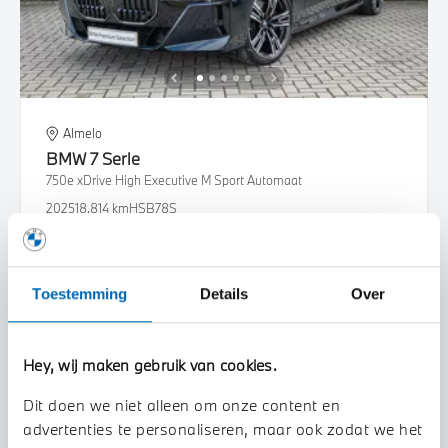
Almelo
BMW
7 Serie
750e xDrive High Executive M Sport Automaat
2025
18.814 km
HSB78S
€ 112.950
€ 2.137
of
p/m
Bekijk details
Toestemming
Details
Over
Hey, wij maken gebruik van cookies.
Dit doen we niet alleen om onze content en
advertenties te personaliseren, maar ook zodat we het