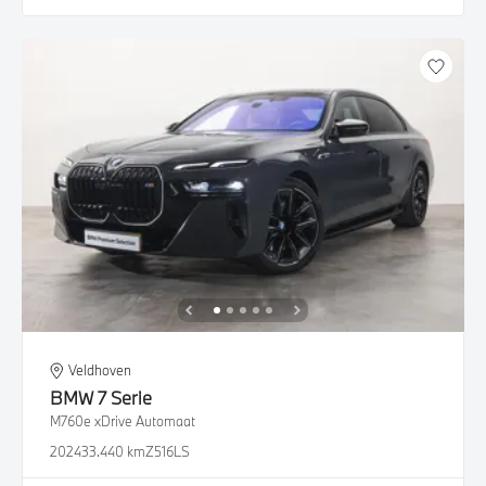
Veldhoven
BMW
7 Serie
M760e xDrive Automaat
2024
33.440 km
Z516LS