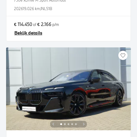
750e xDrive M Sport Automaat
2026
19.026 km
JNL51B
€ 114.450
€ 2.166
of
p/m
Bekijk details