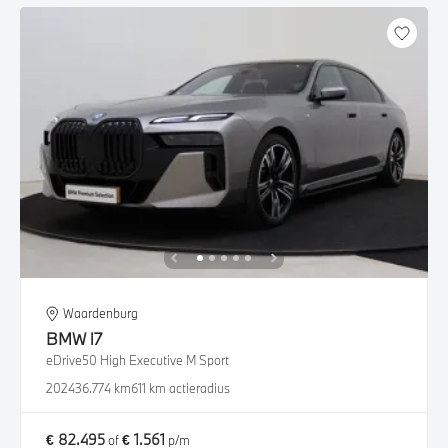
Waardenburg
BMW
i7
eDrive50 High Executive M Sport
2024
36.774 km
611 km actieradius
€ 82.495
€ 1.561
of
p/m