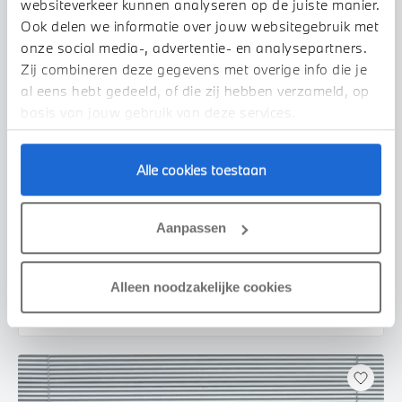
websiteverkeer kunnen analyseren op de juiste manier.
Ook delen we informatie over jouw websitegebruik met
onze social media-, advertentie- en analysepartners.
Zij combineren deze gegevens met overige info die je
al eens hebt gedeeld, of die zij hebben verzameld, op
basis van jouw gebruik van deze services.
Alle cookies toestaan
Nijmegen
BMW
7 Serie
745e High Executive M Sport Automaat
Aanpassen
2021
75.955 km
HGP77K
€ 56.450
€ 1.068
Alleen noodzakelijke cookies
of
p/m
Bekijk details