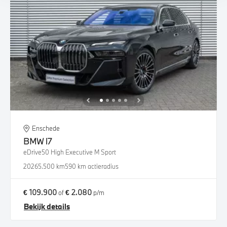
Enschede
BMW
i7
eDrive50 High Executive M Sport
2026
5.500 km
590 km actieradius
€ 109.900
€ 2.080
of
p/m
Bekijk details