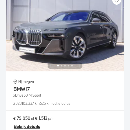
Nijmegen
BMW
i7
xDrive60 M Sport
2023
103.337 km
625 km actieradius
€ 79.950
€ 1.513
of
p/m
Bekijk details