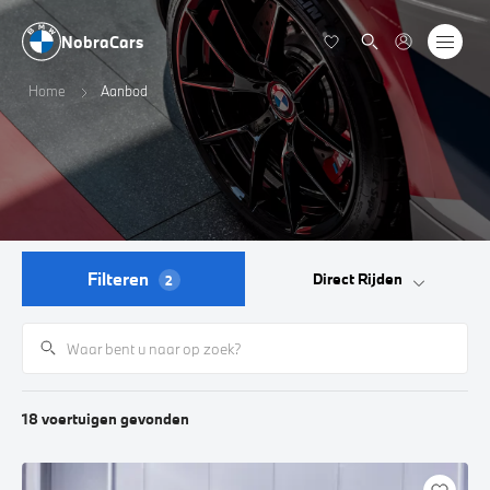
NobraCars
Home
Aanbod
Filteren
Direct Rijden
2
18
voertuigen
gevonden