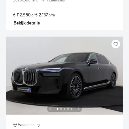
2026
7.500 km
611 km actieradius
€ 112.950
€ 2.137
of
p/m
Bekijk details
Waardenburg