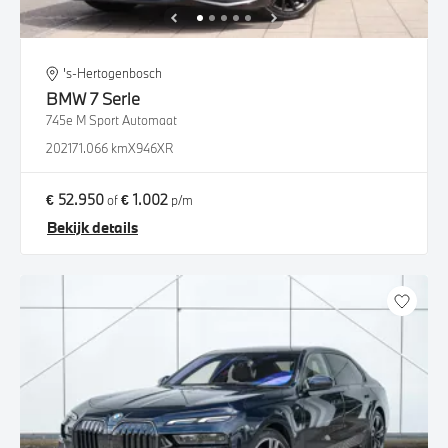
's-Hertogenbosch
BMW
7 Serie
745e M Sport Automaat
2021
71.066 km
X946XR
€ 52.950
€ 1.002
of
p/m
Bekijk details