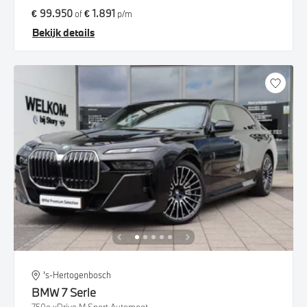
€ 99.950
€ 1.891
of
p/m
Bekijk details
's-Hertogenbosch
BMW
7 Serie