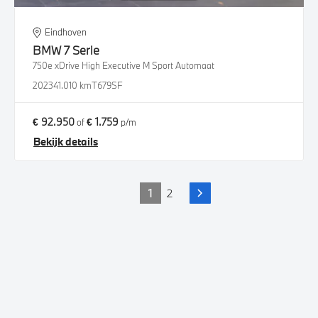
Eindhoven
BMW
7 Serie
750e xDrive High Executive M Sport Automaat
2023
41.010 km
T679SF
€ 92.950
€ 1.759
of
p/m
Bekijk details
1
2