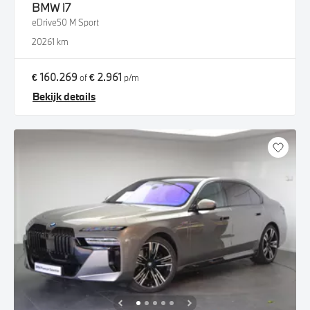
BMW
i7
eDrive50 M Sport
2026
1 km
€ 160.269
€ 2.961
of
p/m
Bekijk details